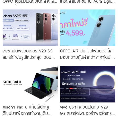
OPPO เตรียมเปิดตัวในตลาดโลก
เทรตล้ำไปอีกขั้นกับ Aura Light
เร็ว ๆ นี้
Portrait 2.0 เผยทุกเฉดแห่งสีสัน
โดดเด่นด้วยสุนทรียศาสตร์แห่ง
ดีไซน์
vivo เปิดพรีออเดอร์ V29 5G
OPPO A17 สมาร์ตโฟนน้องเล็ก
สมาร์ตโฟนรุ่นใหม่ล่าสุด ตอบ
มอบความคุ้มค่ากว่าราคาโดนใจ
โจทย์สายถ่ายภาพพอร์ตเทรต
ให้คุณเป็นเจ้าของได้ง่ายยิ่งขึ้น ใน
ราคาเริ่มต้นเพียง 14,999 บาท
ราคาใหม่เพียง 4,599 บาท
จัดเต็มกับโปรโมชันพิเศษก่อนใคร
เท่านั้น!
Xiaomi Pad 6 แท็บเล็ตที่ถูก
vivo ประกาศวันเปิดตัว V29
ดีไซน์มาเพื่อการทำงานเต็ม
5G สมาร์ตโฟนออร่าพอร์ตเทร