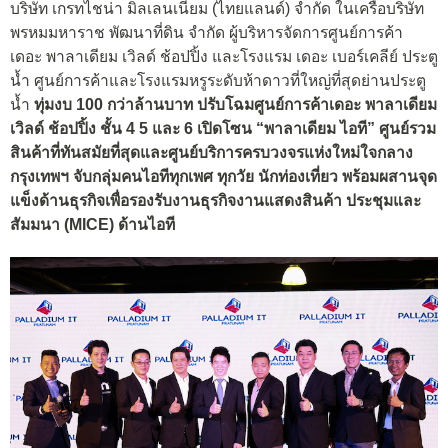
บริษัท เกรทไชน่า มิลเลนเนียม (ไทยแลนด์) จำกัด ในเครือบริษัท
พรหมมหาราช พัฒนาที่ดิน จำกัด ผู้บริหารจัดการศูนย์การค้า
เดอะ พาลาเดียม เวิลด์ ช้อปปิ้ง และโรงแรม เดอะ เบอร์เคลีย์ ประตู
น้ำ ศูนย์การค้าและโรงแรมหรูระดับห้าดาวที่ใหญ่ที่สุดย่านประตู
น้ำ
ทุ่มงบ 100
กว่าล้านบาท ปรับโฉมศูนย์การค้าเดอะ พาลาเดียม
เวิลด์ ช้อปปิ้ง
ชั้น 4 5
และ 6
เปิดโซน “
พาลาเดียม ไอที”
ศูนย์รวม
สินค้าที่ทันสมัยที่สุดและศูนย์บริการครบวงจรแห่งใหม่ใจกลาง
กรุงเทพฯ
จับกลุ่มคนไอทีทุกเพศ ทุกวัย นักท่องเที่ยว
พร้อมผสานจุด
แข็งด้านธุรกิจเพื่อรองรับงานธุรกิจงานแสดงสินค้า
ประชุมและ
สัมมนา
(MICE)
ด้าน
ไอที