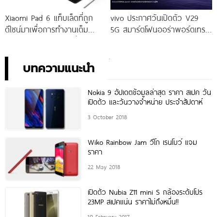
Xiaomi Pad 6 แท็บเล็ตที่ถูก
vivo ประกาศวันเปิดตัว V29
ดีไซน์มาเพื่อการทำงานเต็ม
5G สมาร์ตโฟนออร่าพอร์ตเทร
ประสิทธิภาพ ในราคาเริ่มต้น
ตรุ่นใหม่ เตรียมสัมผัสความ
เพียง 10,990 บาท
พิเศษอย่างเป็นทางการ พร้อม
กัน 24 สิงหาคมนี้!
บทความแนะนำ
Nokia 9 อัปเดตข้อมูลล่าสุด ราคา สเปค วัน
เปิดตัว และวันวางจำหน่าย ประจำสัปดาห์
3 October 2018
Wiko Rainbow Jam วีโก เรนโบว์ แจม
ราคา
22 May 2018
เปิดตัว Nubia Z11 mini S กล้องระดับโปร
23MP สเปคแน่น ราคาไม่ถึงหมื่น!!
10 February 2017