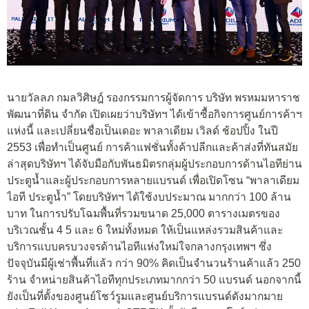
นายวัลลภ กมลวิศิษฎ์ รองกรรมการผู้จัดการ บริษัท พรหมมหาราช
พัฒนาที่ดิน จำกัด เปิดเผยว่าบริษัทฯ ได้เข้าซื้อกิจการศูนย์การค้าฯ
แห่งนี้ และเปลี่ยนชื่อเป็นเดอะ พาลาเดียม เวิลด์ ช้อปปิ้ง ในปี
2553 เพื่อทำเป็นศูนย์ การค้าแฟชั่นทั้งค้าปลีกและค้าส่งที่ทันสมัย
ล่าสุดบริษัทฯ ได้จับมือกับพันธมิตรกลุ่มผู้ประกอบการด้านไอทีย่าน
ประตูน้ำและผู้ประกอบการหลายแบรนด์ เพื่อเปิดโซน “พาลาเดียม
ไอที ประตูน้ำ” โดยบริษัทฯ ได้ใช้งบประมาณ มากกว่า 100 ล้าน
บาท ในการปรับโฉมพื้นที่รวมขนาด 25,000 ตารางเมตรของ
บริเวณชั้น 4 5 และ 6 ใหม่ทั้งหมด ให้เป็นแหล่งรวมสินค้าและ
บริการแบบครบวงจรด้านไอทีแห่งใหม่ใจกลางกรุงเทพฯ ซึ่ง
ปัจจุบันมีผู้เช่าพื้นที่แล้ว กว่า 90% คิดเป็นจำนวนร้านค้าแล้ว 250
ร้าน จำหน่ายสินค้าไอทีทุกประเภทมากกว่า 50 แบรนด์ นอกจากนี้
ยังเป็นที่ตั้งของศูนย์โชว์รูมและศูนย์บริการแบรนด์ดังมากมาย