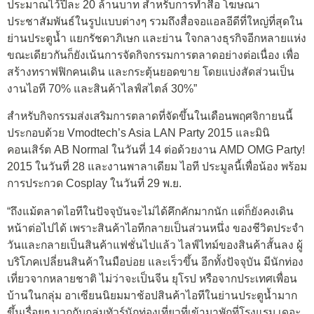
ประมาณไว้ปีละ 20 ล้านบาท สำหรับการทำสื่อ โฆษณา
ประชาสัมพันธ์ในรูปแบบต่างๆ รวมถึงสื่อจอแอลอีดีที่ใหญ่ที่สุดใน
ย่านประตูน้ำ แยกรัชดาภิเษก และย่าน ใจกลางธุรกิจอีกหลายแห่ง
ขณะเดียวกันก็ยังเน้นการจัดกิจกรรมการตลาดอย่างต่อเนื่อง เพื่อ
สร้างทราฟฟิกคนเดิน และกระตุ้นยอดขาย โดยแบ่งสัดส่วนเป็น
งานไอที 70% และสินค้าไลฟ์สไตล์ 30%”
สำหรับกิจกรรมส่งเสริมการตลาดที่จัดขึ้นในเดือนพฤศจิกายนนี้
ประกอบด้วย Vmodtech’s Asia LAN Party 2015 และมินิ
คอนเสิร์ต AB Normal ในวันที่ 14 ต่อด้วยงาน AMD OMG Party!
2015 ในวันที่ 28 และงานพาลาเดียม ไอที ประมูลนี้เพื่อน้อง พร้อม
การประกวด Cosplay ในวันที่ 29 พ.ย.
“ถึงแม้ตลาดไอทีในปัจจุบันจะไม่ได้คึกคักมากนัก แต่ก็ยังคงเดิน
หน้าต่อไปได้ เพราะสินค้าไอทีกลายเป็นส่วนหนึ่ง ของชีวิตประจำ
วันและกลายเป็นสินค้าแฟชั่นไปแล้ว ไลฟ์ไทม์ของสินค้าสั้นลง ผู้
บริโภคเปลี่ยนสินค้าในมือบ่อย และเร็วขึ้น อีกทั้งปัจจุบัน มีนักท่อง
เที่ยวจากหลายชาติ ไม่ว่าจะเป็นจีน ยุโรป หรือจากประเทศเพื่อน
บ้านในกลุ่ม อาเซียนนิยมมาช้อปสินค้าไอทีในย่านประตูน้ำมาก
ขึ้นเรื่อยๆ บวกกับกลุ่มทัวร์นักท่องเที่ยวที่เข้ามาพักที่โรงแรม เดอะ