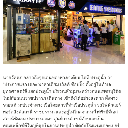
นายวัลลภ กล่าวถึงจุดเด่นของพาลาเดียม ไอที ประตูน้ำ ว่า
“ประการแรก เดอะ พาลาเดียม เวิลด์ ช้อปปิ้ง ตั้งอยู่ในทำเล
ยุทธศาสตร์สี่แยกประตูน้ำ บริเวณหัวมุมระหว่างถนนเพชรบุรีตัด
ใหม่กับถนนราชปรารภ เดินทาง เข้าถึงได้อย่างสะดวก ทั้งทาง
รถยนต์ รถประจำทาง เรือโดยสารที่ท่าเรือประตูน้ำ รถไฟฟ้าแอร์
พอร์ตลิงค์สถานี ราชปรารภ และอยู่ไม่ไกลจากรถไฟฟ้าบีทีเอส
สถานีชิดลม ประการต่อมา ศูนย์การค้าฯ มีลักษณะเป็น
คอมเพล็กซ์ที่ใหญ่ที่สุดในย่านประตูน้ำ ติดกับโรงแรมเดอะเบอร์