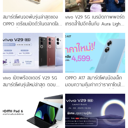
สมาร์ตโฟนจอพับรุ่นล่าสุดของ
vivo V29 5G เนรมิตภาพพอร์ต
OPPO เตรียมเปิดตัวในตลาดโลก
เทรตล้ำไปอีกขั้นกับ Aura Light
เร็ว ๆ นี้
Portrait 2.0 เผยทุกเฉดแห่งสีสัน
โดดเด่นด้วยสุนทรียศาสตร์แห่ง
ดีไซน์
vivo เปิดพรีออเดอร์ V29 5G
OPPO A17 สมาร์ตโฟนน้องเล็ก
สมาร์ตโฟนรุ่นใหม่ล่าสุด ตอบ
มอบความคุ้มค่ากว่าราคาโดนใจ
โจทย์สายถ่ายภาพพอร์ตเทรต
ให้คุณเป็นเจ้าของได้ง่ายยิ่งขึ้น ใน
ราคาเริ่มต้นเพียง 14,999 บาท
ราคาใหม่เพียง 4,599 บาท
จัดเต็มกับโปรโมชันพิเศษก่อนใคร
เท่านั้น!