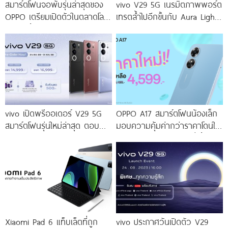
สมาร์ตโฟนจอพับรุ่นล่าสุดของ
vivo V29 5G เนรมิตภาพพอร์ต
OPPO เตรียมเปิดตัวในตลาดโลก
เทรตล้ำไปอีกขั้นกับ Aura Light
เร็ว ๆ นี้
Portrait 2.0 เผยทุกเฉดแห่งสีสัน
โดดเด่นด้วยสุนทรียศาสตร์แห่ง
ดีไซน์
vivo เปิดพรีออเดอร์ V29 5G
OPPO A17 สมาร์ตโฟนน้องเล็ก
สมาร์ตโฟนรุ่นใหม่ล่าสุด ตอบ
มอบความคุ้มค่ากว่าราคาโดนใจ
โจทย์สายถ่ายภาพพอร์ตเทรต
ให้คุณเป็นเจ้าของได้ง่ายยิ่งขึ้น ใน
ราคาเริ่มต้นเพียง 14,999 บาท
ราคาใหม่เพียง 4,599 บาท
จัดเต็มกับโปรโมชันพิเศษก่อนใคร
เท่านั้น!
Xiaomi Pad 6 แท็บเล็ตที่ถูก
vivo ประกาศวันเปิดตัว V29