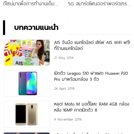
ดีไซน์มาเพื่อการทำงานเต็ม
5G สมาร์ตโฟนออร่าพอร์ตเทร
ประสิทธิภาพ ในราคาเริ่มต้น
ตรุ่นใหม่ เตรียมสัมผัสความ
เพียง 10,990 บาท
พิเศษอย่างเป็นทางการ พร้อม
กัน 24 สิงหาคมนี้!
บทความแนะนำ
AIS จับมือ แมคโดนัลด์ เสิร์ฟ AIS WiFi ฟรี!
ที่ร้านแมคโดนัลด์
21 May 2014
เปิดตัว Leagoo S10 ฝาแฝด Huawei P20
Pro มาพร้อมกล้อง 3 ตัว
24 April 2018
หลุด! Moto M บอดี้โลหะ RAM 4GB กล้อง
หลัง 16MP คาดเปิดตัว 8
4 November 2016