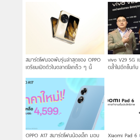
สมาร์ตโฟนจอพับรุ่นล่าสุดของ OPPO
vivo V29 5G เ
เตรียมเปิดตัวในตลาดโลกเร็ว ๆ นี้
ตล้ำไปอีกขั้นกับ
2.0 เผยทุกเฉดแห
สุนทรียศาสตร์แห
OPPO A17 สมาร์ตโฟนน้องเล็ก มอบ
Xiaomi Pad 6 แท