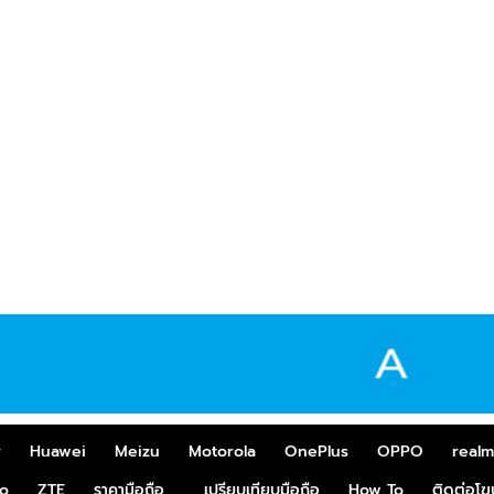
r
Huawei
Meizu
Motorola
OnePlus
OPPO
real
o
ZTE
ราคามือถือ
เปรียบเทียบมือถือ
How To
ติดต่อโ