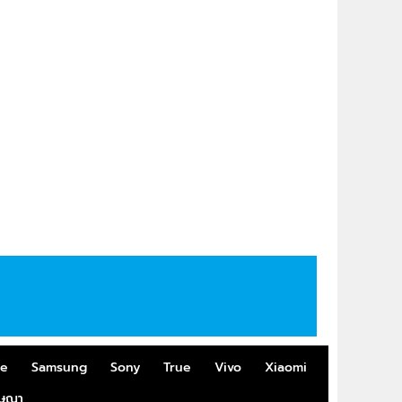
me
Samsung
Sony
True
Vivo
Xiaomi
ฆษณา