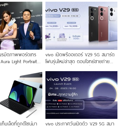
นรมิตภาพพอร์ตเทร
vivo เปิดพรีออเดอร์ V29 5G สมาร์ต
 Aura Light Portrait
โฟนรุ่นใหม่ล่าสุด ตอบโจทย์สายถ่าย
่งสีสัน โดดเด่นด้วย
ภาพพอร์ตเทรต ราคาเริ่มต้นเพียง
่งดีไซน์
14,999 บาท จัดเต็มกับโปรโมชันพิเศษ
ก่อนใคร
็บเล็ตที่ถูกดีไซน์มา
vivo ประกาศวันเปิดตัว V29 5G สมา