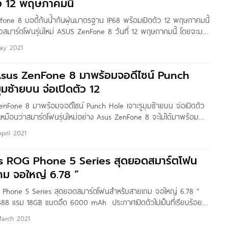
ว 12 พฤษภาคมนี้
fone 8 บอดี้กันน้ำกันฝุ่นมาตรฐาน IP68 พร้อมเปิดตัว 12 พฤษภาคมนี้
ัวสมาร์ตโฟนรุ่นใหม่ ASUS ZenFone 8 วันที่ 12 พฤษภาคมนี้ โดยจะมา
อันยอดเยี่ยม ตัวเครื่องขนาดกะทัดรัด และจากข้อมูลที่หลุดออกมาก่อน
ay 2021
้าจอแบนเรียบ ดีไซน์ Punch Hole จอเจาะรูสำหรับติดตั้งกล้องหน้าเซลฟี่
มาพร้อมขุมพลังตัวแรง Snapdragon 888 ล่าสุด ASUS ได้โพสต์บน
 Asus ZenFone 8 มาพร้อมจอดีไซน์ Punch
ล่าวว่า
ุมซ้ายบน จ่อเปิดตัว 12
ZenFone 8 มาพร้อมจอดีไซน์ Punch Hole เจาะรูมุมซ้ายบน จ่อเปิดตัว
เหมือนว่าสมาร์ตโฟนรุ่นใหม่อย่าง Asus ZenFone 8 จะไม่ได้มาพร้อม
มือนกับรุ่นก่อนหน้าเสียแล้ว เพราะล่าสุดพบว่ามีคลิปวิดีโอทีเซอร์สั้น ๆ
pril 2021
ทวิตเตอร์ Official ของ Asus เผยให้เห็นรายละเอียดของหน้าจอดีไซน์
ที่มุมซ้ายบน พื้นที่ขอบด้านบนและด้านล่างของเครื่องมีความสมมาตร
us ROG Phone 5 Series สุดยอดสมาร์ตโฟน
้เห็นว่าหน้าจอจะรองรับอัตราการรีเฟรชระดับสูงอีกด้วย และจากข้อมูลที่
กม จอใหญ่ 6.78 ”
นี้ระบุว่า Asus
G Phone 5 Series สุดยอดสมาร์ตโฟนสำหรับสายเกม จอใหญ่ 6.78 ”
88 แรม 18GB แบตอึด 6000 mAh ประกาศเปิดตัวไปเป็นที่เรียบร้อย
ROG Phone 5 Series สุดยอดสมาร์ตโฟนสำหรับคอเกม ที่เปิดตัวมา
March 2021
 ได้แก่ Asus ROG Phone 5