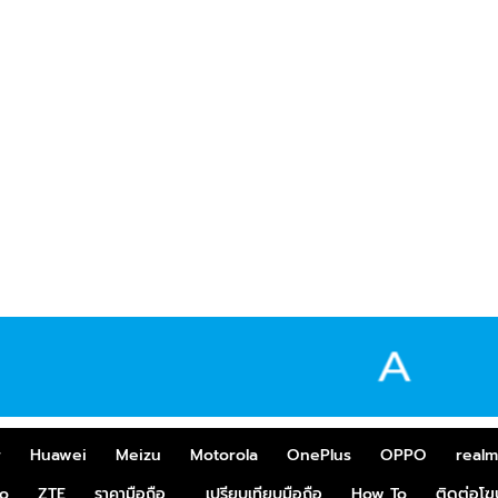
r
Huawei
Meizu
Motorola
OnePlus
OPPO
real
o
ZTE
ราคามือถือ
เปรียบเทียบมือถือ
How To
ติดต่อโ