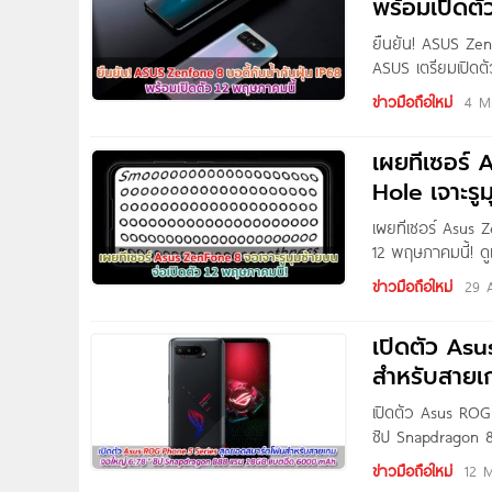
พร้อมเปิดตั
ยืนยัน! ASUS Zen
ASUS เตรียมเปิดต
พร้อมประสิทธิภาพ
ข่าวมือถือใหม่
4 M
หน้าระบุว่าจะใช้หน
และคาดด้วยว่าจะ
เผยทีเซอร์
บัญชีทวิตเตอร์ที่ก
Hole เจาะรูม
เผยทีเซอร์ Asus 
12 พฤษภาคมนี้! ดู
กล้องแบบพลิกขึ้นเห
ข่าวมือถือใหม่
29 A
ถูกโพสต์ลงบนบัญชี
Punch Hole เจาะรู
เปิดตัว As
นอกจากนี้ยังเผยให
สำหรับสายเ
หลุดออกมาก่อนหน้า
เปิดตัว Asus RO
ชิป Snapdragon 8
แล้วสำหรับ Asus 
ข่าวมือถือใหม่
12 
ด้วยกันถึง 3 รุ่น