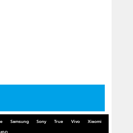
me
Samsung
Sony
True
Vivo
Xiaomi
ฆษณา