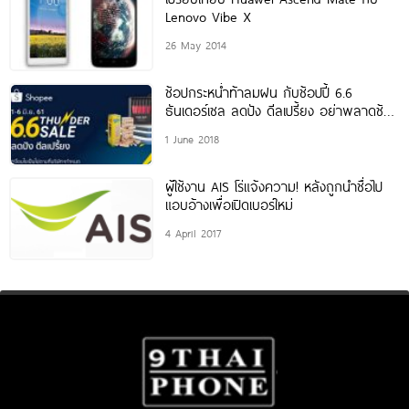
Lenovo Vibe X
26 May 2014
ช้อปกระหน่ำท้าลมฝน กับช้อปปี้ 6.6
ธันเดอร์เซล ลดปัง ดีลเปรี้ยง อย่าพลาดช้อ
ปกองทัพสินค้าราคาพิเศษ ลดสุดอลังการ
1 June 2018
เริ่มต้นเพียง 66 บาท
ผู้ใช้งาน AIS โร่แจ้งความ! หลังถูกนำชื่อไป
แอบอ้างเพื่อเปิดเบอร์ใหม่
4 April 2017