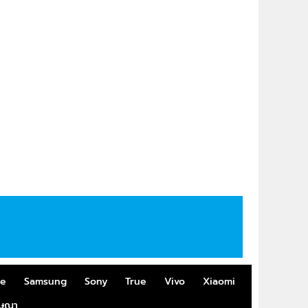
me
Samsung
Sony
True
Vivo
Xiaomi
ฆษณา