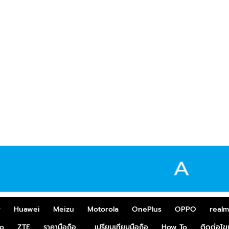
r
Huawei
Meizu
Motorola
OnePlus
OPPO
real
o
ZTE
ราคามือถือ
เปรียบเทียบมือถือ
How To
ติดต่อโ