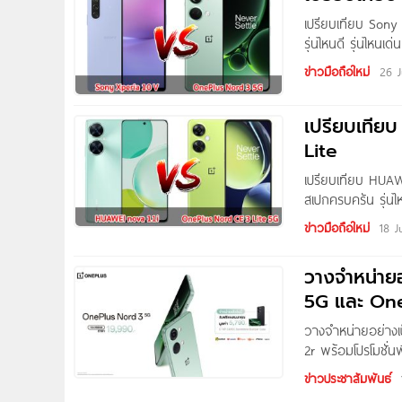
เปรียบเทียบ Sony
รุ่นไหนดี รุ่นไหนเ
แอดมินมีบทความรี
ข่าวมือถือใหม่
26 
เปรียบเทีย
Lite
เปรียบเทียบ HUAW
สเปกครบครัน รุ่นไ
ค่ะ ? วันนี้แอดม
ข่าวมือถือใหม่
18 J
วางจำหน่ายอ
5G และ On
วางจำหน่ายอย่างเ
2r พร้อมโปรโมชั่น
ทางการสำหรับสองผ
ข่าวประชาสัมพันธ์
และ OnePlus Nord 