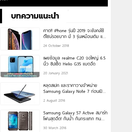
บทความแนะนำ
คาด!! iPhone รุ่นปี 2019 จะยังคงใช้
ดีไซน์รอยบาก มี 3 รุ่นเหมือนเดิม แต่
จะถูกอัปเกรดให้ดีขึ้น ส่วนจอใหญ่อาจ
24 October 2018
มาพร้อม
เผยข้อมูล realme C20 จอใหญ่ 6.5
นิ้ว ชิปเซ็ต Helio G35 แบตอึด
20 January 2021
หลุดสเปค และราคาวางจำหน่าย
Samsung Galaxy Note 7 ก่อนเปิด
ตัวคืนนี้!
2 August 2016
Samsung Galaxy S7 Active สมาร์ท
โฟนสุดอึด! กันน้ำ กันกระแทก ทน
ความร้อน
30 March 2016