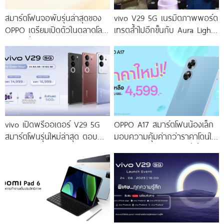
สมาร์ตโฟนจอพับรุ่นล่าสุดของ
vivo V29 5G เนรมิตภาพพอร์ต
OPPO เตรียมเปิดตัวในตลาดโลก
เทรตล้ำไปอีกขั้นกับ Aura Light
เร็ว ๆ นี้
Portrait 2.0 เผยทุกเฉดแห่งสีสัน
โดดเด่นด้วยสุนทรียศาสตร์แห่ง
ดีไซน์
vivo เปิดพรีออเดอร์ V29 5G
OPPO A17 สมาร์ตโฟนน้องเล็ก
สมาร์ตโฟนรุ่นใหม่ล่าสุด ตอบ
มอบความคุ้มค่ากว่าราคาโดนใจ
โจทย์สายถ่ายภาพพอร์ตเทรต
ให้คุณเป็นเจ้าของได้ง่ายยิ่งขึ้น ใน
ราคาเริ่มต้นเพียง 14,999 บาท
ราคาใหม่เพียง 4,599 บาท
จัดเต็มกับโปรโมชันพิเศษก่อนใคร
เท่านั้น!