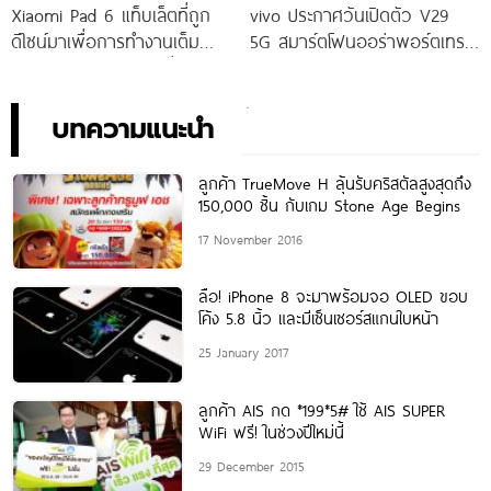
Xiaomi Pad 6 แท็บเล็ตที่ถูก
vivo ประกาศวันเปิดตัว V29
ดีไซน์มาเพื่อการทำงานเต็ม
5G สมาร์ตโฟนออร่าพอร์ตเทร
ประสิทธิภาพ ในราคาเริ่มต้น
ตรุ่นใหม่ เตรียมสัมผัสความ
เพียง 10,990 บาท
พิเศษอย่างเป็นทางการ พร้อม
กัน 24 สิงหาคมนี้!
บทความแนะนำ
ลูกค้า TrueMove H ลุ้นรับคริสตัลสูงสุดถึง
150,000 ชิ้น กับเกม Stone Age Begins
17 November 2016
ลือ! iPhone 8 จะมาพร้อมจอ OLED ขอบ
โค้ง 5.8 นิ้ว และมีเซ็นเซอร์สแกนใบหน้า
25 January 2017
ลูกค้า AIS กด *199*5# ใช้ AIS SUPER
WiFi ฟรี! ในช่วงปีใหม่นี้
29 December 2015