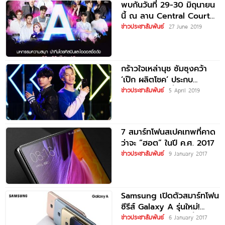
พบกันวันที่ 29-30 มิถุนายน
นี้ ณ ลาน Central Court
ชั้น G
ข่าวประชาสัมพันธ์
27 June 2019
กร้าวใจเหล่านุช ซัมซุงคว้า
‘เป๊ก ผลิตโชค’ ประกบ
‘LAZYLOXY’ ขึ้นแท่น
ข่าวประชาสัมพันธ์
5 April 2019
พรีเซ็นเตอร์ ‘Galaxy A50’
7 สมาร์ทโฟนสเปคเทพที่คาด
ว่าจะ “ฮอต” ในปี ค.ศ. 2017
ข่าวประชาสัมพันธ์
9 January 2017
Samsung เปิดตัวสมาร์ทโฟน
ซีรีส์ Galaxy A รุ่นใหม่!
กล้องหน้า 16MP กันน้ำได้
ข่าวประชาสัมพันธ์
6 January 2017