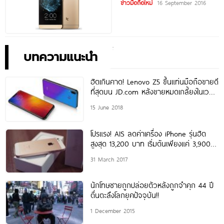
แบตอึด
ข่าวมือถือใหม่
16 September 2016
บทความแนะนำ
ฮิตเกินคาด! Lenovo Z5 ขึ้นแท่นมือถือขายดี
ที่สุดบน JD.com หลังขายหมดเกลี้ยงในเวลา
ไม่กี่นาที
15 June 2018
โปรแรง! AIS ลดค่าเครื่อง iPhone รุ่นฮิต
สูงสุด 13,200 บาท เริ่มต้นเพียงแค่ 3,900
บาทเท่านั้น
31 March 2017
นักโทษชายถูกปล่อยตัวหลังถูกจำคุก 44 ปี
ตื่นตะลึงโลกยุคปัจจุบัน!!
1 December 2015