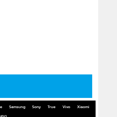
me
Samsung
Sony
True
Vivo
Xiaomi
ฆษณา