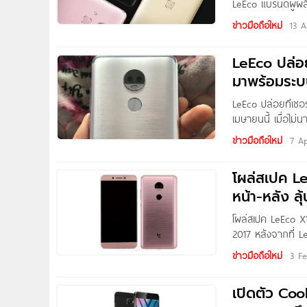
LeEco แบรนด์ผู้ผ
โฟนระดับเรือธงรุ่น
ข่าวมือถือใหม่
13 A
2 เวอร์ชั่น ได้แก่
LeEco ปล่อย
มาพร้อมระบบ 
LeEco ปล่อยทีเซอร์
เมษายนนี้ เมื่อไม
ร่วมงานเปิดตัวสมา
ข่าวมือถือใหม่
7 Ap
(Artificial Intelli
ว่าสมาร์ทโฟนรุ่นด
โผล่สเปค Le
กล้องหลังเลนส์คู่
หน้า-หลัง ล
พรีเมี่ยมหลุดออกม
โผล่สเปค LeEco X1
2017 หลังจากที่ 
Pro 3 สมาร์ทโฟนเรื
ข่าวมือถือใหม่
3 Fe
ขึ้นมาแล้วว่าในขณ
พบข้อมูลโผล่บนฐา
เปิดตัว Co
เลนส์คู่ที่มีความ