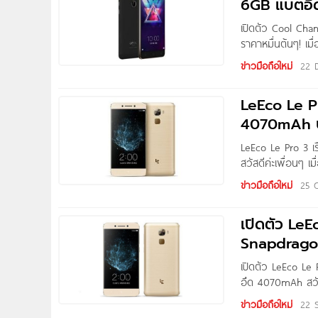
6GB แบตอึด
LeEco X10 –
เปิดตัว Cool Ch
ราคาหมื่นต้นๆ! เม
มือร่วมกันเปิดตัว
ข่าวมือถือใหม่
22 
Snapdragon 821 
ภายในกล่องบรรจุ
LeEco Le P
4070mAh บ
LeEco Le Pro 3 
สวัสดีค่ะเพื่อนๆ เม
ประกาศเปิดตัว LeE
ข่าวมือถือใหม่
25 
สหรัฐฯ อย่างเป็นท
กันยายนที่ผ่านมา 
เปิดตัว LeE
Snapdrag
เปิดตัว LeEco Le
อึด 4070mAh สวัส
ก่อนหน้านี้ไม่นาน
ข่าวมือถือใหม่
22 
สมาร์ทโฟนเรือธงตั