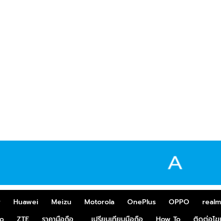
r
Huawei
Meizu
Motorola
OnePlus
OPPO
real
o
ZTE
ราคามือถือ
เปรียบเทียบมือถือ
How To
ติดต่อโ