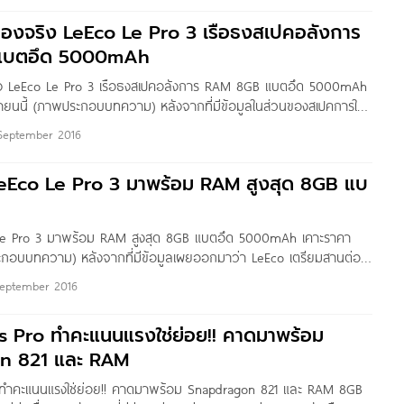
งใครซึ่งมีให้เลือกทั้งหมด 4 เวอร์ชั่นด้วยกัน เราไปชมสเปคการใช้งานกันเลย
ื่องจริง LeEco Le Pro 3 เรือธงสเปคอลังการ
แบตอึด 5000mAh
ริง LeEco Le Pro 3 เรือธงสเปคอลังการ RAM 8GB แบตอึด 5000mAh
นยายนนี้ (ภาพประกอบบทความ) หลังจากที่มีข้อมูลในส่วนของสเปคการใช้
าก่อนหน้านี้ไม่นาน สำหรับ LeEco Le Pro 3 เรือธงตัวล่าสุดที่จะมา
September 2016
มีแพลนจะเปิดตัวเร็วๆ นี้ ล่าสุดก็ได้มีภาพตัวเครื่องของจริงเผยออก
แล้ว พร้อมกับปล่อยภาพโปรโมทกัดจิก iPhone 7 Plus
eEco Le Pro 3 มาพร้อม RAM สูงสุด 8GB แบ
Le Pro 3 มาพร้อม RAM สูงสุด 8GB แบตอึด 5000mAh เคาะราคา
ะกอบบทความ) หลังจากที่มีข้อมูลเผยออกมาว่า LeEco เตรียมสานต่อ
อนด์รุ่นใหม่ในชื่อว่า LeEco Le Pro 3 ที่ล่าสุดมีภาพเผยสเปคออกมาให้
September 2016
 จากข้อมูลระบุว่ามีทั้งหมด 2 เวอร์ชั่น คือรุ่นธรรมดา RAM 6GB และรุ่น
s Pro ทำคะแนนแรงใช่ย่อย!! คาดมาพร้อม
n 821 และ RAM
 ทำคะแนนแรงใช่ย่อย!! คาดมาพร้อม Snapdragon 821 และ RAM 8GB