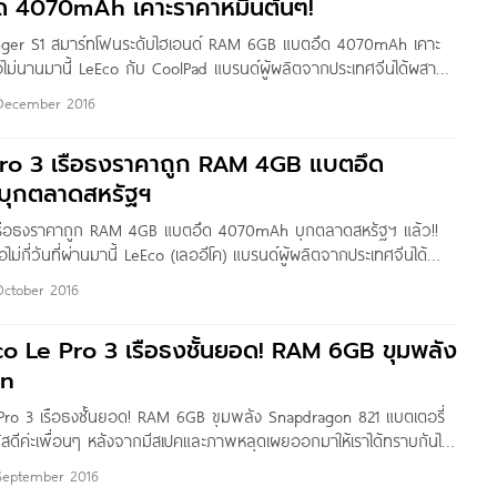
 4070mAh เคาะราคาหมื่นต้นๆ!
anger S1 สมาร์ทโฟนระดับไฮเอนด์ RAM 6GB แบตอึด 4070mAh เคาะ
ื่อไม่นานมานี้ LeEco กับ CoolPad แบรนด์ผู้ผลิตจากประเทศจีนได้ผสาน
 Cool Changer S1 สมาร์ทโฟนระดับไฮเอนด์ที่จัดหนักมาด้วยขุมพลัง
December 2016
บนบอดี้โลหะ แบตเตอรี่ความจุ 4070mAh รองรับ Quick Charge 3.0
มาพร้อมหูฟังแบรนด์ AKG
ro 3 เรือธงราคาถูก RAM 4GB แบตอึด
ุกตลาดสหรัฐฯ
เรือธงราคาถูก RAM 4GB แบตอึด 4070mAh บุกตลาดสหรัฐฯ แล้ว!!
ื่อไม่กี่วันที่ผ่านมานี้ LeEco (เลออีโค) แบรนด์ผู้ผลิตจากประเทศจีนได้
co Le Pro 3 ตัวเครื่องบาง 7.53 มิลลิเมตร เรือธงราคาถูกในตลาด
October 2016
างการ หลังเปิดตัวพร้อมกับวางจำหน่ายในประเทศต่างๆ ทั่วโลกเมื่อเดือน
สำหรับสเปคการใช้งานในเบื้องต้นเราไปชมกันเลยค่ะ LeEco Le
co Le Pro 3 เรือธงชั้นยอด! RAM 6GB ขุมพลัง
on
 Pro 3 เรือธงชั้นยอด! RAM 6GB ขุมพลัง Snapdragon 821 แบตเตอรี่
ดีค่ะเพื่อนๆ หลังจากมีสเปคและภาพหลุดเผยออกมาให้เราได้ทราบกันไป
 ล่าสุด LeEco แบรนด์ผู้ผลิตจากประเทศจีนก็ได้เปิดตัว LeEco Le Pro 3
September 2016
วล่าสุดออกมาเป็นที่เรียบร้อยแล้ว โดยมาพร้อมบอดี้โลหะสุดหรู สเปคการ