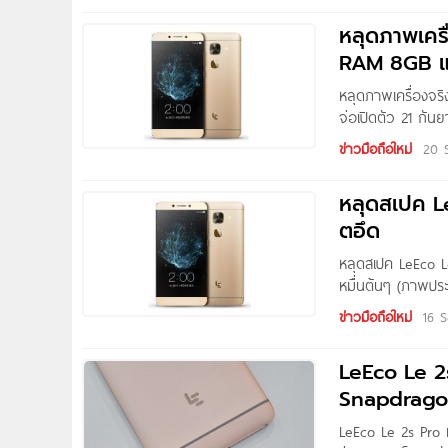
ใช้งานแรงไม่เป็นรอ
หลุดภาพเคร
ค่ะ LeEco Le
RAM 8GB 
หลุดภาพเครื่องจ
จ่อเปิดตัว 21 กั
งานบางส่วนเผยออกม
ข่าวมือถือใหม่
20 
พร้อม RAM 8GB และ
มาให้เราได้ชมกัน
หลุดสเปค L
ตอึด
หลุดสเปค LeEco 
หมื่นต้นๆ (ภาพปร
สมาร์ทโฟนระดับไฮเ
ข่าวมือถือใหม่
16 
เราได้ทราบกันแล้ว
ท็อป RAM 8GB
LeEco Le 2
Snapdrago
LeEco Le 2s Pro