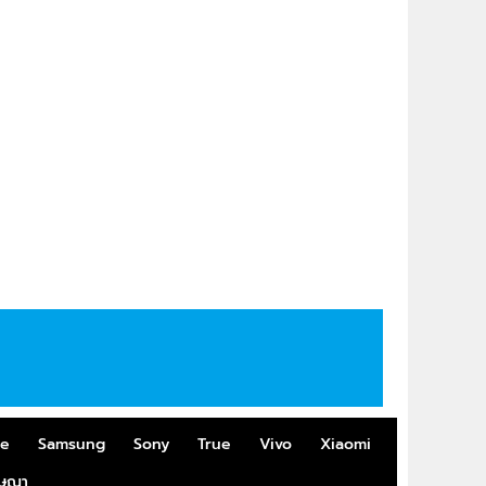
me
Samsung
Sony
True
Vivo
Xiaomi
ฆษณา