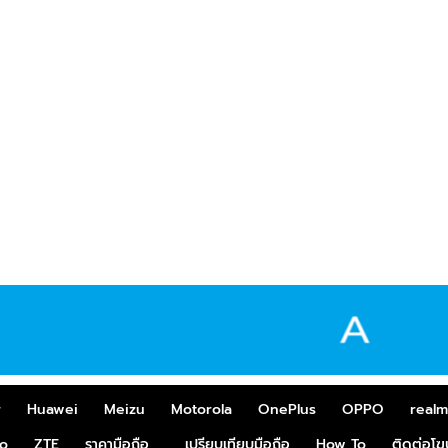
r
Huawei
Meizu
Motorola
OnePlus
OPPO
real
o
ZTE
ราคามือถือ
เปรียบเทียบมือถือ
How To
ติดต่อโ