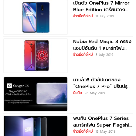
เปิดตัว OnePlus 7 Mirror
Blue Edition เตรียมวาง
จำหน่ายในอินเดีย 15
ข่าวมือถือใหม่
11 July 2019
กรกฎาคมนี้
Nubia Red Magic 3 ครอง
แชมป์อันดับ 1 สมาร์ทโฟน
Android ที่มีประสิทธิภาพเร็ว
ข่าวมือถือใหม่
3 July 2019
แรงประจำเดือนมิถุนายน
2019
มาแล้ว!! ตัวอัปเดตของ
“OnePlus 7 Pro” ปรับปรุง
ระบบ และแก้ไขปัญหากล้อง
มือถือ
28 May 2019
ต่างๆ
พบกับ OnePlus 7 Series
สมาร์ทโฟน Super Flagship
ที่เหนือกว่า
ข่าวมือถือใหม่
15 May 2019