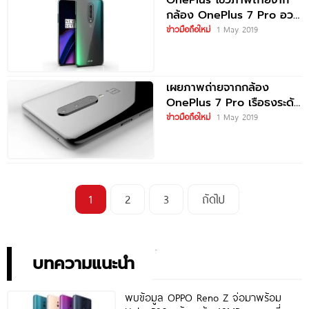
OnePlus โชว์ภาพถ่ายจาก
กล้อง OnePlus 7 Pro อวด
ประสิทธิภาพของเลนส์
ข่าวมือถือใหม่
1 May 2019
Ultra-Wide และ
Telephoto ก่อนเปิดตัว
เผยภาพถ่ายจากกล้อง
OnePlus 7 Pro เรือธงระดับ
ท็อปรุ่นใหม่! ก่อนเปิดตัว 14
ข่าวมือถือใหม่
1 May 2019
พฤษภาคมนี้
1
2
3
ถัดไป
บทความแนะนำ
พบข้อมูล OPPO Reno Z จ่อมาพร้อม