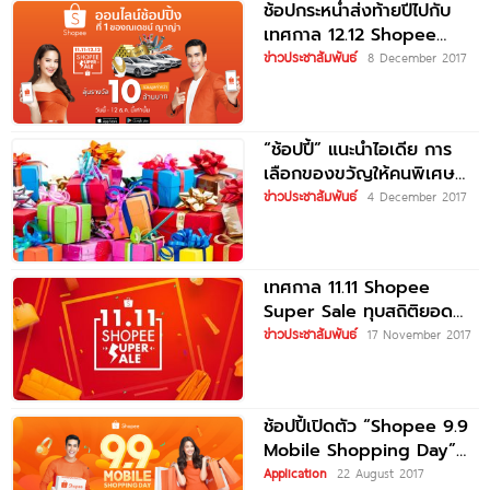
ช้อปกระหน่ำส่งท้ายปีไปกับ
เทศกาล 12.12 Shopee
Super Sale ช้อปสินค้าราคา
ข่าวประชาสัมพันธ์
8 December 2017
สุดเร้าใจ พร้อมลุ้นรางวัลสุด
ยิ่งใหญ่กว่า 10 ล้านบาท
“ช้อปปี้” แนะนำไอเดีย การ
เลือกของขวัญให้คนพิเศษ
ช่วงเทศกาลส่งท้ายปีเก่า
ข่าวประชาสัมพันธ์
4 December 2017
ต้อนรับปีใหม่
เทศกาล 11.11 Shopee
Super Sale ทุบสถิติยอด
ขาย 2.5 ล้านออเดอร์ภายใน
ข่าวประชาสัมพันธ์
17 November 2017
24 ชั่วโมง!!
ช้อปปี้เปิดตัว “Shopee 9.9
Mobile Shopping Day”
แคมเปญใหญ่สุดในเอเชีย
Application
22 August 2017