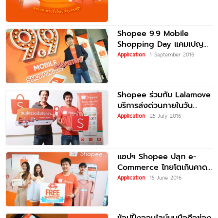
ตะวันออกเฉียงใต้
Shopee 9.9 Mobile
Shopping Day แคมเปญ
ใหม่ ลดสูงสุด 99% และลุ้น
Application
1 September 2016
รับ iPhone
Shopee ร่วมกับ Lalamove
บริการส่งด่วนภายในวัน
เดียวกัน “ช้อปปุ๊บ ส่งปั๊บ”
Application
25 July 2016
แอปฯ Shopee ปลุก e-
Commerce ไทยโตเกินคาด
ขยายบริการส่งฟรี ไม่ต้อง
Application
15 June 2016
เสียเวลาเทียบราคาค่าส่ง
หลายร้าน