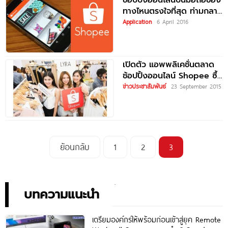
ช้อปปิ้งออนไลน์บนมือถือช่อง
ทางไหนตรงใจที่สุด ท่ามกลาง
ยุคโมบายล์เฟิร์ส
Application
6 April 2016
เปิดตัว แอพพลิเคชั่นตลาด
ช้อปปิ้งออนไลน์ Shopee ซื้อ
ขายผ่านมือถือ
ข่าวประชาสัมพันธ์
23 September 2015
ย้อนกลับ
1
2
3
บทความแนะนำ
เตรียมองค์กรให้พร้อมก่อนเข้าสู่ยุค Remote