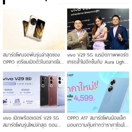
สมาร์ตโฟนจอพับรุ่นล่าสุดของ
vivo V29 5G เนรมิตภาพพอร์ต
OPPO เตรียมเปิดตัวในตลาดโลก
เทรตล้ำไปอีกขั้นกับ Aura Light
เร็ว ๆ นี้
Portrait 2.0 เผยทุกเฉดแห่งสีสัน
โดดเด่นด้วยสุนทรียศาสตร์แห่ง
ดีไซน์
vivo เปิดพรีออเดอร์ V29 5G
OPPO A17 สมาร์ตโฟนน้องเล็ก
สมาร์ตโฟนรุ่นใหม่ล่าสุด ตอบ
มอบความคุ้มค่ากว่าราคาโดนใจ
โจทย์สายถ่ายภาพพอร์ตเทรต
ให้คุณเป็นเจ้าของได้ง่ายยิ่งขึ้น ใน