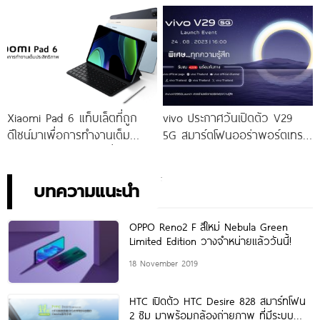
ราคาเริ่มต้นเพียง 14,999 บาท
ราคาใหม่เพียง 4,599 บาท
จัดเต็มกับโปรโมชันพิเศษก่อนใคร
เท่านั้น!
Xiaomi Pad 6 แท็บเล็ตที่ถูก
vivo ประกาศวันเปิดตัว V29
ดีไซน์มาเพื่อการทำงานเต็ม
5G สมาร์ตโฟนออร่าพอร์ตเทร
ประสิทธิภาพ ในราคาเริ่มต้น
ตรุ่นใหม่ เตรียมสัมผัสความ
เพียง 10,990 บาท
พิเศษอย่างเป็นทางการ พร้อม
กัน 24 สิงหาคมนี้!
บทความแนะนำ
OPPO Reno2 F สีใหม่ Nebula Green
Limited Edition วางจำหน่ายแล้ววันนี้!
18 November 2019
HTC เปิดตัว HTC Desire 828 สมาร์ทโฟน
2 ซิม มาพร้อมกล้องถ่ายภาพ ที่มีระบบ