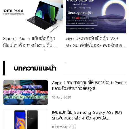
จัดเต็มกับโปรโมชันพิเศษก่อนใคร
เท่านั้น!
Xiaomi Pad 6 แท็บเล็ตที่ถูก
vivo ประกาศวันเปิดตัว V29
ดีไซน์มาเพื่อการทำงานเต็ม
5G สมาร์ตโฟนออร่าพอร์ตเทร
ประสิทธิภาพ ในราคาเริ่มต้น
ตรุ่นใหม่ เตรียมสัมผัสความ
เพียง 10,990 บาท
พิเศษอย่างเป็นทางการ พร้อม
กัน 24 สิงหาคมนี้!
บทความแนะนำ
Apple ขยายสาขาศูนย์ให้บริการซ่อม iPhone
หลายร้อยสาขาทั่วสหรัฐฯ!
10 July 2020
เผยสเปคเต็ม Samsung Galaxy A9s สมา
ร์ทโฟนกล้องหลัง 4 ตัว ขุมพลัง
Snapdragon 660
8 October 2018