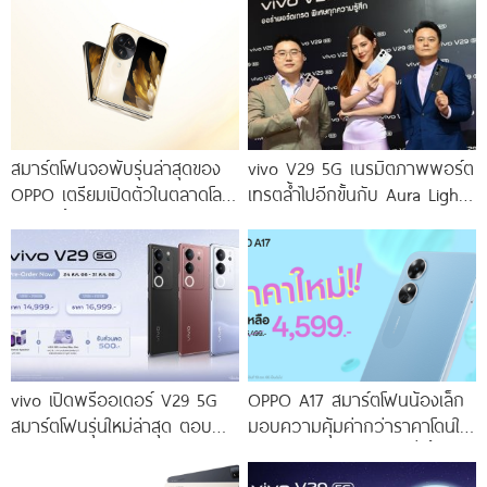
สมาร์ตโฟนจอพับรุ่นล่าสุดของ
vivo V29 5G เนรมิตภาพพอร์ต
OPPO เตรียมเปิดตัวในตลาดโลก
เทรตล้ำไปอีกขั้นกับ Aura Light
เร็ว ๆ นี้
Portrait 2.0 เผยทุกเฉดแห่งสีสัน
โดดเด่นด้วยสุนทรียศาสตร์แห่ง
ดีไซน์
vivo เปิดพรีออเดอร์ V29 5G
OPPO A17 สมาร์ตโฟนน้องเล็ก
สมาร์ตโฟนรุ่นใหม่ล่าสุด ตอบ
มอบความคุ้มค่ากว่าราคาโดนใจ
โจทย์สายถ่ายภาพพอร์ตเทรต
ให้คุณเป็นเจ้าของได้ง่ายยิ่งขึ้น ใน
ราคาเริ่มต้นเพียง 14,999 บาท
ราคาใหม่เพียง 4,599 บาท