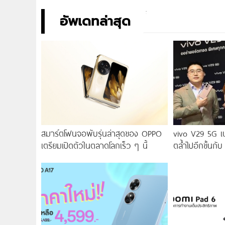
อัพเดทล่าสุด
สมาร์ตโฟนจอพับรุ่นล่าสุดของ OPPO
vivo V29 5G เ
เตรียมเปิดตัวในตลาดโลกเร็ว ๆ นี้
ตล้ำไปอีกขั้นกับ
2.0 เผยทุกเฉดแห
สุนทรียศาสตร์แห