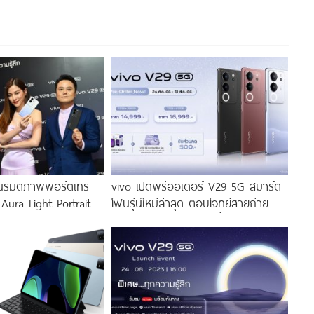
นรมิตภาพพอร์ตเทร
vivo เปิดพรีออเดอร์ V29 5G สมาร์ต
 Aura Light Portrait
โฟนรุ่นใหม่ล่าสุด ตอบโจทย์สายถ่าย
่งสีสัน โดดเด่นด้วย
ภาพพอร์ตเทรต ราคาเริ่มต้นเพียง
่งดีไซน์
14,999 บาท จัดเต็มกับโปรโมชันพิเศษ
ก่อนใคร