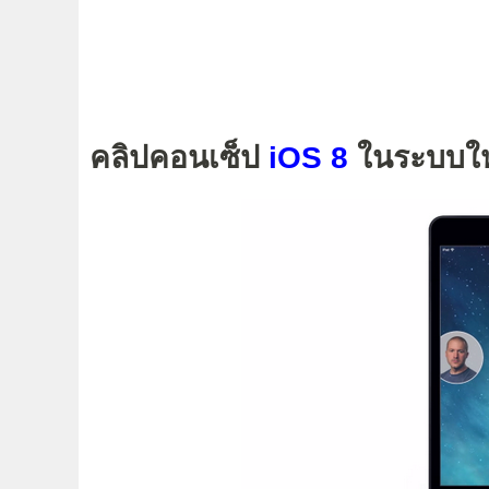
คลิปคอนเซ็ป
iOS 8
ในระบบใ