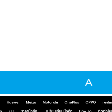
r
Huawei
Meizu
Motorola
OnePlus
OPPO
real
o
ZTE
ราคามือถือ
เปรียบเทียบมือถือ
How To
ติดต่อโ