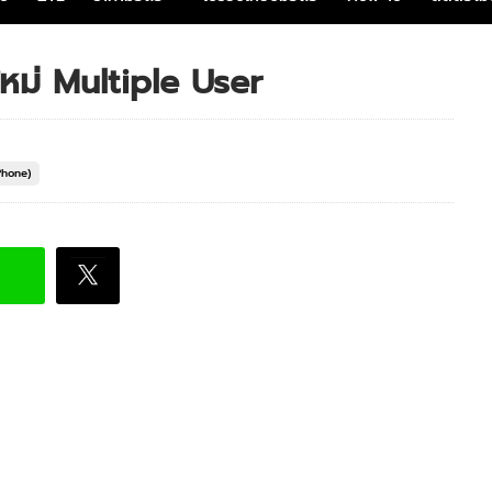
หม่ Multiple User
Phone)