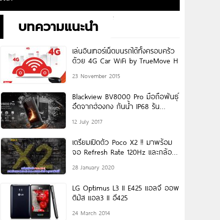
บทความแนะนำ
เล่นอินเทอร์เน็ตบนรถได้ทั้งครอบครัว
ด้วย 4G Car WiFi by TrueMove H
23 November 2015
Blackview BV8000 Pro มือถือพันธุ์
อึดจากฮ่องกง กันน้ำ IP68 รัน
Android 7.0 Nougat
12 July 2017
เตรียมเปิดตัว Poco X2 !! มาพร้อม
จอ Refresh Rate 120Hz และกล้อง
64MP
28 January 2020
LG Optimus L3 II E425 แอลจี ออพ
ติมัส แอล3 II อี425
24 March 2014