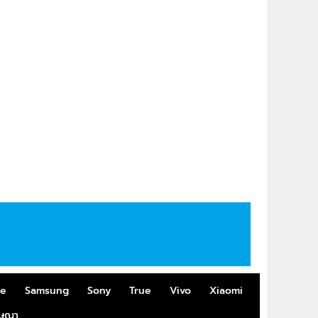
me
Samsung
Sony
True
Vivo
Xiaomi
ฆษณา