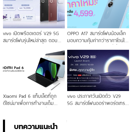
vivo เปิดพรีออเดอร์ V29 5G
OPPO A17 สมาร์ตโฟนน้องเล็ก
สมาร์ตโฟนรุ่นใหม่ล่าสุด ตอบ
มอบความคุ้มค่ากว่าราคาโดนใจ
โจทย์สายถ่ายภาพพอร์ตเทรต
ให้คุณเป็นเจ้าของได้ง่ายยิ่งขึ้น ใน
ราคาเริ่มต้นเพียง 14,999 บาท
ราคาใหม่เพียง 4,599 บาท
จัดเต็มกับโปรโมชันพิเศษก่อนใคร
เท่านั้น!
Xiaomi Pad 6 แท็บเล็ตที่ถูก
vivo ประกาศวันเปิดตัว V29
ดีไซน์มาเพื่อการทำงานเต็ม
5G สมาร์ตโฟนออร่าพอร์ตเทร
ประสิทธิภาพ ในราคาเริ่มต้น
ตรุ่นใหม่ เตรียมสัมผัสความ
เพียง 10,990 บาท
พิเศษอย่างเป็นทางการ พร้อม
กัน 24 สิงหาคมนี้!
บทความแนะนำ