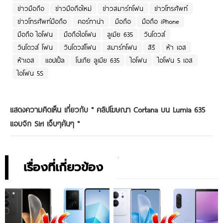
ข่าวมือถือ
ข่าวมือถือใหม่
ข่าวสมาร์ทโฟน
ข่าวโทรศัพท์
ข่าวโทรศัพท์มือถือ
คอร์ทาน่า
มือถือ
มือถือ iPhone
มือถือ ไอโฟน
มือถือไอโฟน
ลูเมีย 635
วินโดวส์
วินโดวส์ โฟน
วินโดวส์โฟน
สมาร์ทโฟน
สิริ
ห้า เอส
ห้าเอส
แอปเปิ้ล
โนเกีย ลูเมีย 635
ไอโฟน
ไอโฟน 5 เอส
ไอโฟน 5S
แสดงความคิดเห็น เกี่ยวกับ "
คลิปโฆษณา Cortana บน Lumia 635
แอบจิก Siri เจ็บๆคันๆ
"
เรื่องที่เกี่ยวข้อง