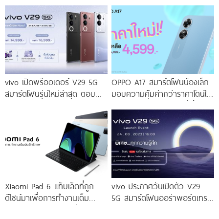
เร็ว ๆ นี้
Portrait 2.0 เผยทุกเฉดแห่งสีสัน
โดดเด่นด้วยสุนทรียศาสตร์แห่ง
ดีไซน์
vivo เปิดพรีออเดอร์ V29 5G
OPPO A17 สมาร์ตโฟนน้องเล็ก
สมาร์ตโฟนรุ่นใหม่ล่าสุด ตอบ
มอบความคุ้มค่ากว่าราคาโดนใจ
โจทย์สายถ่ายภาพพอร์ตเทรต
ให้คุณเป็นเจ้าของได้ง่ายยิ่งขึ้น ใน
ราคาเริ่มต้นเพียง 14,999 บาท
ราคาใหม่เพียง 4,599 บาท
จัดเต็มกับโปรโมชันพิเศษก่อนใคร
เท่านั้น!
Xiaomi Pad 6 แท็บเล็ตที่ถูก
vivo ประกาศวันเปิดตัว V29
ดีไซน์มาเพื่อการทำงานเต็ม
5G สมาร์ตโฟนออร่าพอร์ตเทร
ประสิทธิภาพ ในราคาเริ่มต้น
ตรุ่นใหม่ เตรียมสัมผัสความ