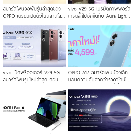
สมาร์ตโฟนจอพับรุ่นล่าสุดของ
vivo V29 5G เนรมิตภาพพอร์ต
OPPO เตรียมเปิดตัวในตลาดโลก
เทรตล้ำไปอีกขั้นกับ Aura Light
เร็ว ๆ นี้
Portrait 2.0 เผยทุกเฉดแห่งสีสัน
โดดเด่นด้วยสุนทรียศาสตร์แห่ง
ดีไซน์
vivo เปิดพรีออเดอร์ V29 5G
OPPO A17 สมาร์ตโฟนน้องเล็ก
สมาร์ตโฟนรุ่นใหม่ล่าสุด ตอบ
มอบความคุ้มค่ากว่าราคาโดนใจ
โจทย์สายถ่ายภาพพอร์ตเทรต
ให้คุณเป็นเจ้าของได้ง่ายยิ่งขึ้น ใน
ราคาเริ่มต้นเพียง 14,999 บาท
ราคาใหม่เพียง 4,599 บาท
จัดเต็มกับโปรโมชันพิเศษก่อนใคร
เท่านั้น!