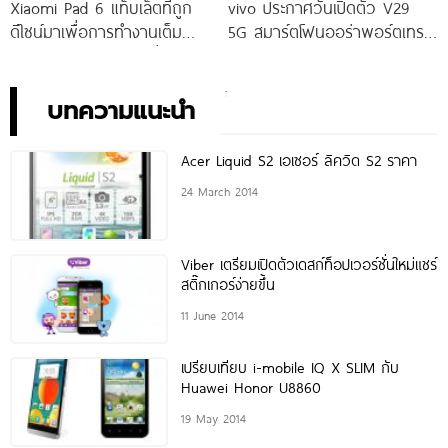
Xiaomi Pad 6 แท็บเล็ตที่ถูก
vivo ประกาศวันเปิดตัว V29
ดีไซน์มาเพื่อการทำงานเต็ม
5G สมาร์ตโฟนออร่าพอร์ตเทร
ประสิทธิภาพ ในราคาเริ่มต้น
ตรุ่นใหม่ เตรียมสัมผัสความ
เพียง 10,990 บาท
พิเศษอย่างเป็นทางการ พร้อม
กัน 24 สิงหาคมนี้!
บทความแนะนำ
Acer Liquid S2 เอเซอร์ ลิควิด S2 ราคา
24 March 2014
Viber เตรียมเปิดตัวเดสก์ท็อปเวอร์ชั่นใหม่แชร์
สติ๊กเกอร์ง่ายขึ้น
11 June 2014
เปรียบเทียบ i-mobile IQ X SLIM กับ
Huawei Honor U8860
19 May 2014