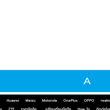
r
Huawei
Meizu
Motorola
OnePlus
OPPO
real
o
ZTE
ราคามือถือ
เปรียบเทียบมือถือ
How To
ติดต่อโ