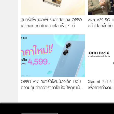
สมาร์ตโฟนจอพับรุ่นล่าสุดของ OPPO
vivo V29 5G เ
เตรียมเปิดตัวในตลาดโลกเร็ว ๆ นี้
ตล้ำไปอีกขั้นกับ
2.0 เผยทุกเฉดแห
สุนทรียศาสตร์แห
OPPO A17 สมาร์ตโฟนน้องเล็ก มอบ
Xiaomi Pad 6 แท
ความคุ้มค่ากว่าราคาโดนใจ ให้คุณเป็น
เพื่อการทำงานเ
เจ้าของได้ง่ายยิ่งขึ้น ในราคาใหม่เพียง
ราคาเริ่มต้นเพ
4,599 บาท เท่านั้น!