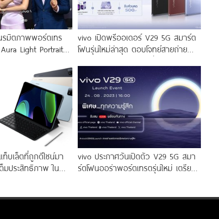
นรมิตภาพพอร์ตเทร
vivo เปิดพรีออเดอร์ V29 5G สมาร์ต
 Aura Light Portrait
โฟนรุ่นใหม่ล่าสุด ตอบโจทย์สายถ่าย
่งสีสัน โดดเด่นด้วย
ภาพพอร์ตเทรต ราคาเริ่มต้นเพียง
่งดีไซน์
14,999 บาท จัดเต็มกับโปรโมชันพิเศษ
ก่อนใคร
็บเล็ตที่ถูกดีไซน์มา
vivo ประกาศวันเปิดตัว V29 5G สมา
ต็มประสิทธิภาพ ใน
ร์ตโฟนออร่าพอร์ตเทรตรุ่นใหม่ เตรียม
ียง 10,990 บาท
สัมผัสความพิเศษอย่างเป็นทางการ
พร้อมกัน 24 สิงหาคมนี้!