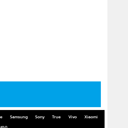
me
Samsung
Sony
True
Vivo
Xiaomi
ฆษณา