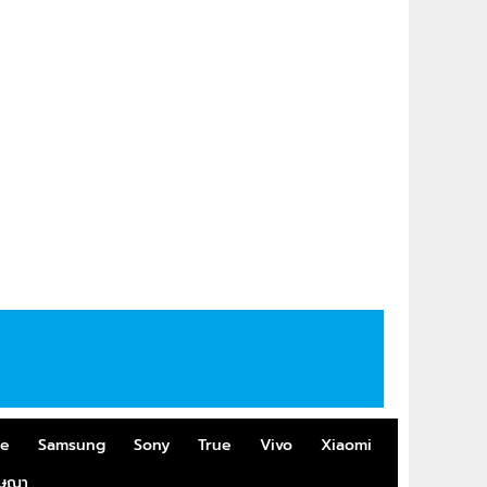
me
Samsung
Sony
True
Vivo
Xiaomi
ฆษณา