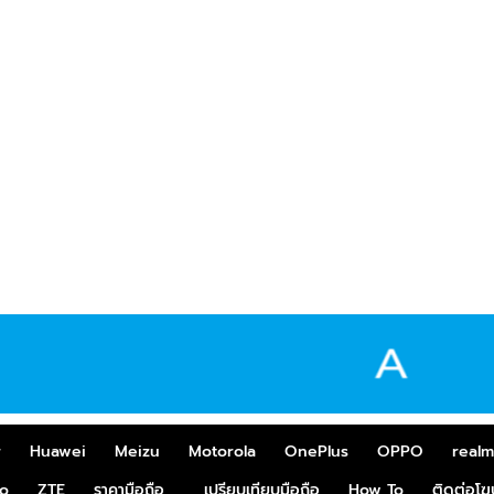
r
Huawei
Meizu
Motorola
OnePlus
OPPO
real
o
ZTE
ราคามือถือ
เปรียบเทียบมือถือ
How To
ติดต่อโ