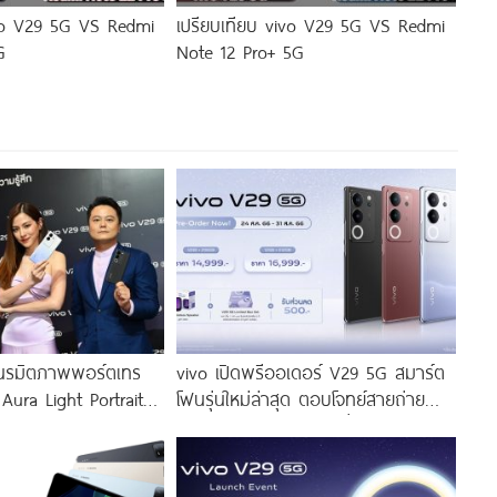
ivo V29 5G VS Redmi
เปรียบเทียบ vivo V29 5G VS Redmi
G
Note 12 Pro+ 5G
นรมิตภาพพอร์ตเทร
vivo เปิดพรีออเดอร์ V29 5G สมาร์ต
 Aura Light Portrait
โฟนรุ่นใหม่ล่าสุด ตอบโจทย์สายถ่าย
่งสีสัน โดดเด่นด้วย
ภาพพอร์ตเทรต ราคาเริ่มต้นเพียง
่งดีไซน์
14,999 บาท จัดเต็มกับโปรโมชันพิเศษ
ก่อนใคร