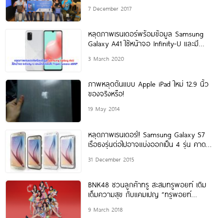
ถ่ายภาพกับเซเลบสุดฮอต
7 December 2017
หลุดภาพเรนเดอร์พร้อมข้อมูล Samsung
Galaxy A41 ใช้หน้าจอ Infinity-U และมี
กล้องหลัง Triple Camera 48MP
3 March 2020
ภาพหลุดต้นแบบ Apple iPad ใหม่ 12.9 นิ้ว
ของจริงหรือ!
19 May 2014
หลุดภาพเรนเดอร์!! Samsung Galaxy S7
เรือธงรุ่นต่อไปอาจแบ่งออกเป็น 4 รุ่น คาด
เปิดตัวกุมภาพันธ์ 2016
31 December 2015
BNK48 ชวนลูกค้าทรู สะสมทรูพอยท์ เติม
เต็มความสุข กับแคมเปญ “ทรูพอยท์
BNK48 คะแนนความสุข”
9 March 2018