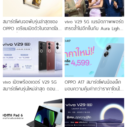
สมาร์ตโฟนจอพับรุ่นล่าสุดของ
vivo V29 5G เนรมิตภาพพอร์ต
OPPO เตรียมเปิดตัวในตลาดโลก
เทรตล้ำไปอีกขั้นกับ Aura Light
เร็ว ๆ นี้
Portrait 2.0 เผยทุกเฉดแห่งสีสัน
โดดเด่นด้วยสุนทรียศาสตร์แห่ง
ดีไซน์
vivo เปิดพรีออเดอร์ V29 5G
OPPO A17 สมาร์ตโฟนน้องเล็ก
สมาร์ตโฟนรุ่นใหม่ล่าสุด ตอบ
มอบความคุ้มค่ากว่าราคาโดนใจ
โจทย์สายถ่ายภาพพอร์ตเทรต
ให้คุณเป็นเจ้าของได้ง่ายยิ่งขึ้น ใน
ราคาเริ่มต้นเพียง 14,999 บาท
ราคาใหม่เพียง 4,599 บาท
จัดเต็มกับโปรโมชันพิเศษก่อนใคร
เท่านั้น!