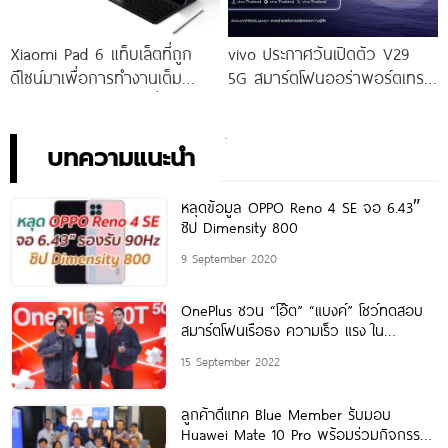
Xiaomi Pad 6 แท็บเล็ตที่ถูก
vivo ประกาศวันเปิดตัว V29
ดีไซน์มาเพื่อการทำงานเต็ม
5G สมาร์ตโฟนออร่าพอร์ตเทร
ประสิทธิภาพ ในราคาเริ่มต้น
ตรุ่นใหม่ เตรียมสัมผัสความ
เพียง 10,990 บาท
พิเศษอย่างเป็นทางการ พร้อม
กัน 24 สิงหาคมนี้!
บทความแนะนำ
หลุดข้อมูล OPPO Reno 4 SE จอ 6.43″
ชิป Dimensity 800
9 September 2020
OnePlus ชวน “โอ๊ต” “แบงค์” โชว์ทดสอบ
สมาร์ตโฟนเรือธง ความเร็ว แรง ใน
งาน “OnePlus 10T 5G Pop-up
15 September 2022
ลูกค้าดีแทค Blue Member รับมอบ
Huawei Mate 10 Pro พร้อมร่วมกิจกรรม