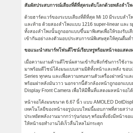
สัมผัสประสบการณ์เสียงที่ดีที่สุดระดับโลกด้วยพลังลำโ
ด้วยฮาร์ดแวร์ของระบบเสียงที่ดีที่สุด Mi 10 มีระบบลำโพ
และท้าย ด้วยสองลำโพงแบบ 1216 super-linear และ speak
ทั้งสองลำโพงนั้นถูกออกแบบขึ้นมาพิเศษเพื่อให้รองรั
เข้ากันอย่างลงตัวมอบประสบการณ์พิเศษสุดให้คุณดื่มด่ำ
ขอแนะนำสมาร์ทโฟนดีไซน์เรียบหรูพร้อมหน้าจอแสดงผ
เมื่อความงามด้านดีไซน์ผสานเข้ากับฟังก์ชันการใช้งาน
มาพร้อมดีไซน์โค้งมนแบบสามมิติทั้งหน้าและหลัง ขอบเร
Series ทุกคน และเพื่อความทนทานตัวเครื่องฝาหน้าแล
พร้อมฝาหลังมันวาว นอกจากนี้ตัวกล้องหน้าถูกออกแบบม
Display Front Camera เพื่อให้มีพื้นที่แสดงผลหน้าจอได
หน้าจอโค้งมนขนาด 6.67 นิ้ว แบบ AMOLED DotDisplay ท
เทคโนโลยีของหน้าจอรูปแบบใหม่นี้มอบภาพที่สวยสว่างขึ้
ประหยัดพลังงานมากกว่ารุ่นก่อนๆ พร้อมทั้งยังมีหน้าจอแ
ให้หน้าจอทำงานได้เร็วลื่นไหลไม่กระตุก