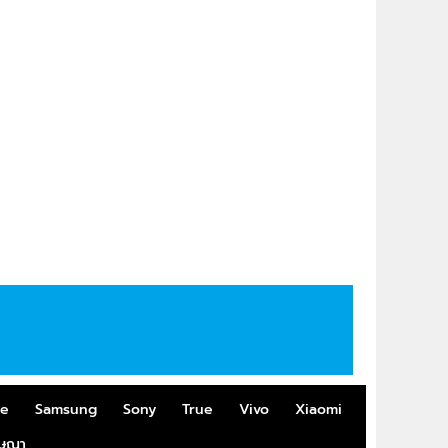
me
Samsung
Sony
True
Vivo
Xiaomi
ฆษณา