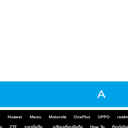
r
Huawei
Meizu
Motorola
OnePlus
OPPO
real
o
ZTE
ราคามือถือ
เปรียบเทียบมือถือ
How To
ติดต่อโ