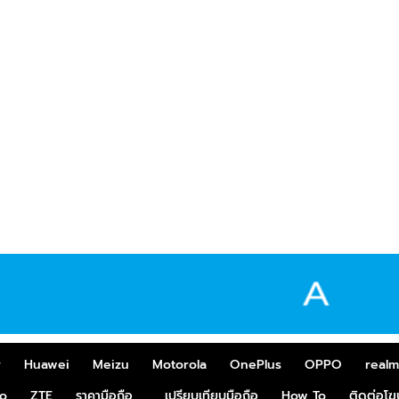
r
Huawei
Meizu
Motorola
OnePlus
OPPO
real
o
ZTE
ราคามือถือ
เปรียบเทียบมือถือ
How To
ติดต่อโ