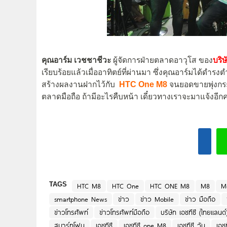
คุณอาร์ม เวชชาชีวะ
ผู้จัดการฝ่ายตลาดอาวุโส ของ
บริษ
เรียบร้อยแล้วเมื่ออาทิตย์ที่ผ่านมา ซึ่งคุณอาร์มได้ดำรง
สร้างผลงานฝากไว้กับ
HTC One M8
จนยอดขายพุ่งกระฉ
ตลาดมือถือ ถ้ามีอะไรคืบหน้า เดี๋ยวทางเราจะมาแจ้งอีกครั
TAGS
HTC M8
HTC One
HTC ONE M8
M8
M
smartphone News
ข่าว
ข่าว Mobile
ข่าว มือถือ
ข่าวโทรศัพท์
ข่าวโทรศัพท์มือถือ
บริษัท เอชทีซี (ไทยแลนด
สมาร์ทโฟน
เอชทีซี
เอชทีซี one M8
เอชทีซี วัน
เอชท