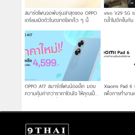
สมาร์ตโฟนจอพับรุ่นล่าสุดของ OPPO
vivo V29 5G เ
เตรียมเปิดตัวในตลาดโลกเร็ว ๆ นี้
ตล้ำไปอีกขั้นกับ
2.0 เผยทุกเฉดแห
สุนทรียศาสตร์แห
OPPO A17 สมาร์ตโฟนน้องเล็ก มอบ
Xiaomi Pad 6 แท
ความคุ้มค่ากว่าราคาโดนใจ ให้คุณเป็น
เพื่อการทำงานเ
เจ้าของได้ง่ายยิ่งขึ้น ในราคาใหม่เพียง
ราคาเริ่มต้นเพ
4,599 บาท เท่านั้น!