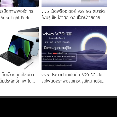
นรมิตภาพพอร์ตเทร
vivo เปิดพรีออเดอร์ V29 5G สมาร์ต
 Aura Light Portrait
โฟนรุ่นใหม่ล่าสุด ตอบโจทย์สายถ่าย
่งสีสัน โดดเด่นด้วย
ภาพพอร์ตเทรต ราคาเริ่มต้นเพียง
่งดีไซน์
14,999 บาท จัดเต็มกับโปรโมชันพิเศษ
ก่อนใคร
็บเล็ตที่ถูกดีไซน์มา
vivo ประกาศวันเปิดตัว V29 5G สมา
ต็มประสิทธิภาพ ใน
ร์ตโฟนออร่าพอร์ตเทรตรุ่นใหม่ เตรียม
ียง 10,990 บาท
สัมผัสความพิเศษอย่างเป็นทางการ
พร้อมกัน 24 สิงหาคมนี้!