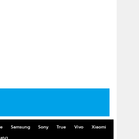
me
Samsung
Sony
True
Vivo
Xiaomi
ฆษณา