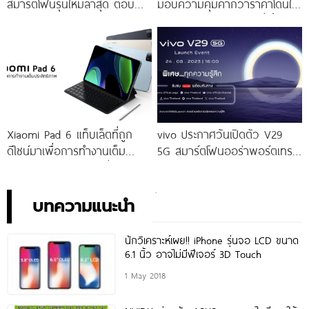
สมาร์ตโฟนรุ่นใหม่ล่าสุด ตอบ
มอบความคุ้มค่ากว่าราคาโดนใจ
โจทย์สายถ่ายภาพพอร์ตเทรต
ให้คุณเป็นเจ้าของได้ง่ายยิ่งขึ้น ใน
ราคาเริ่มต้นเพียง 14,999 บาท
ราคาใหม่เพียง 4,599 บาท
จัดเต็มกับโปรโมชันพิเศษก่อนใคร
เท่านั้น!
Xiaomi Pad 6 แท็บเล็ตที่ถูก
vivo ประกาศวันเปิดตัว V29
ดีไซน์มาเพื่อการทำงานเต็ม
5G สมาร์ตโฟนออร่าพอร์ตเทร
ประสิทธิภาพ ในราคาเริ่มต้น
ตรุ่นใหม่ เตรียมสัมผัสความ
เพียง 10,990 บาท
พิเศษอย่างเป็นทางการ พร้อม
กัน 24 สิงหาคมนี้!
บทความแนะนำ
นักวิเคราะห์เผย!! iPhone รุ่นจอ LCD ขนาด
6.1 นิ้ว อาจไม่มีฟีเจอร์ 3D Touch
1 May 2018