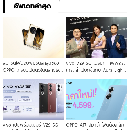
อัพเดทล่าสุด
สมาร์ตโฟนจอพับรุ่นล่าสุดของ
vivo V29 5G เนรมิตภาพพอร์ต
OPPO เตรียมเปิดตัวในตลาดโลก
เทรตล้ำไปอีกขั้นกับ Aura Light
เร็ว ๆ นี้
Portrait 2.0 เผยทุกเฉดแห่งสีสัน
โดดเด่นด้วยสุนทรียศาสตร์แห่ง
ดีไซน์
vivo เปิดพรีออเดอร์ V29 5G
OPPO A17 สมาร์ตโฟนน้องเล็ก