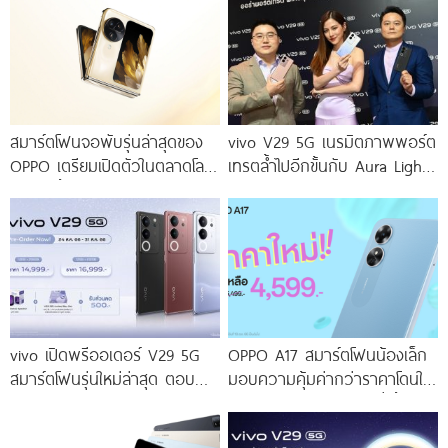
สมาร์ตโฟนจอพับรุ่นล่าสุดของ
vivo V29 5G เนรมิตภาพพอร์ต
OPPO เตรียมเปิดตัวในตลาดโลก
เทรตล้ำไปอีกขั้นกับ Aura Light
เร็ว ๆ นี้
Portrait 2.0 เผยทุกเฉดแห่งสีสัน
โดดเด่นด้วยสุนทรียศาสตร์แห่ง
ดีไซน์
vivo เปิดพรีออเดอร์ V29 5G
OPPO A17 สมาร์ตโฟนน้องเล็ก
สมาร์ตโฟนรุ่นใหม่ล่าสุด ตอบ
มอบความคุ้มค่ากว่าราคาโดนใจ
โจทย์สายถ่ายภาพพอร์ตเทรต
ให้คุณเป็นเจ้าของได้ง่ายยิ่งขึ้น ใน
ราคาเริ่มต้นเพียง 14,999 บาท
ราคาใหม่เพียง 4,599 บาท