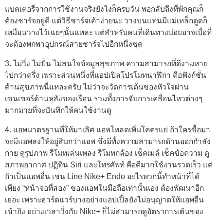
แบตเตอรี่จากการใช้งานจริงยังไงก็ครบวัน พอกลับถึงที่พักคุณก็
ต้องชาร์จอยู่ดี แต่วิธีชาร์จเค้าง่ายนะ วางบนแท่นมีแม่เหล็กดูดก็
เหมือนวางไว้เฉยๆนั้นแหละ แต่สำหรับคนที่เดินทางบ่อยอาจเบื่อที่
จะต้องพกพาอุปกรณ์สายชาร์จไปอีกหนึ่งชุด
3. ไม่วิ่ง ไม่ปั่น ไม่สนใจข้อมูลสุขภาพ ความสามารถที่ดีงามหาย
ไปกว่าครึ่ง เพราะส่วนหนึ่งที่แอปเปิลโปรโมทนาฬิกา คือฟังก์ชั่น
ด้านสุขภาพนี่แหละครับ ไม่ว่าจะวัดการเต้นของหัวใจผ่าน
เซนเซอร์ด้านหลังของเรือน รวมทั้งการจับการเคลื่อนไหวต่างๆ
มากมายที่จะบันทึกให้คนใช้งานดู
4. แอพมาตรฐานที่ให้มาเลิศ แอพโหลดเพิ่มโคตรแย่ ถ้าใครซื้อมา
จะมีแอพลงให้อยู่สิบกว่าแอพ ซึ่งมีทั้งความสามารถด้านออกกำลัง
กาย ดูรูปภาพ รีโมทเล่นเพลง รีโมทกล้อง เช็คเมล์ เช็คข้อความ ดู
สภาพอากาศ ปฏิทิน Siri และโทรศัพท์ คือดีมากใช้งานรวดเร็ว แต่
ถ้าเป็นแอพอื่น เช่น Line Nike+ Endo อะไรพวกนี้ทำหน้าที่ได้
เพียง “หน้าจอที่สอง” ของแอพในมือถือเท่านั้นเอง ต้องพัฒนาอีก
เยอะ เพราะฮาร์ดแวร์บางอย่างแอปเปิ้ลยังไม่อนุญาตให้แอพอื่น
เข้าถึง อย่างเวลาวิ่งกับ Nike+ ก็ไม่สามารถดูอัตราการเต้นของ