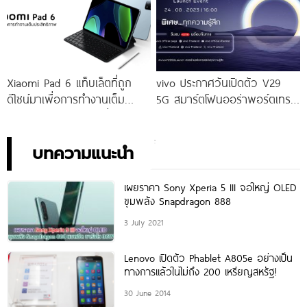
จัดเต็มกับโปรโมชันพิเศษก่อนใคร
เท่านั้น!
Xiaomi Pad 6 แท็บเล็ตที่ถูก
vivo ประกาศวันเปิดตัว V29
ดีไซน์มาเพื่อการทำงานเต็ม
5G สมาร์ตโฟนออร่าพอร์ตเทร
ประสิทธิภาพ ในราคาเริ่มต้น
ตรุ่นใหม่ เตรียมสัมผัสความ
เพียง 10,990 บาท
พิเศษอย่างเป็นทางการ พร้อม
กัน 24 สิงหาคมนี้!
บทความแนะนำ
เผยราคา Sony Xperia 5 III จอใหญ่ OLED
ขุมพลัง Snapdragon 888
3 July 2021
Lenovo เปิดตัว Phablet A805e อย่างเป็น
ทางการเเล้วในไม่ถึง 200 เหรียญสหรัฐ!
30 June 2014