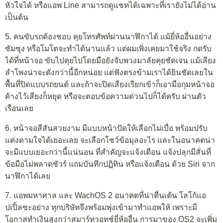
หัวใจได้ หรือแอพ Line สามารถดูแชทได้เฉพาะที่เรายังไม่ได้อ่าน
เป็นต้น
5. คนขับรถต้องชอบ คุยโทรศัพท์ผ่านนาฬิกาได้ แม้ยี่ห้ออื่นอย่าง
ซัมซุง หรือโมโตจะทำได้นานแล้ว แต่ผมเพิ่งเคยมาใช้จริง กดรับ
ได้ที่หน้าจอ ขับไปคุยไปโดยมือยังจับพวงมาลัยคุยชัดเจน แม้เสียง
ลำโพงน่าจะดังกว่านี้อีกหน่อย แต่ฟังตรงข้ามเราได้ยินชัดเลยใน
พื้นที่ปิดแบบรถยนต์ และถ้าจะปิดเสียงเรียกเข้าก็เอามือกุมหน้าจอ
ค้างไว้เสียงก็หยุด หรือจะตอบข้อความด่วนไปก็ได้ครับ ผ่านตัว
เรือนเลย
6. หน้าจอสีสันสวยงาม มีแบบหน้าปัดให้เลือกไม่เบื่อ พร้อมปรับ
แต่งตามใจได้เยอะเลย จะเลือกโชว์ข้อมุลอะไร และในอนาคตน่า
จะมีแบบเยอะกว่านี้แน่นอน ที่สำคัญจะแจ้งเตือน แจ้งปลุกมีสั่นที่
ข้อมือไม่พลาดชัวร์ แถมบันทึกปฏิทิน หรือแจ้งเตือน ด้วย Siri จาก
นาฬิกาได้เลย
7. แอพมหาศาล และ WachOS 2 อนาคตที่น่าตื่นเต้น โลโก้แอ
ปเปิ้ลซะอย่าง ทุกบริษัทจึงพร้อมพุ่งเข้ามาทำแอพให้ เพราะมี
โอกาสทำเงินสูงกว่าสมาร์ทวอทช์ยี่ห้ออื่น การมาของ OS2 จะเพิ่ม