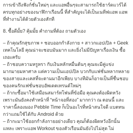
การเข้าถึงฟังก์ชั่นใหม่ๆ และแอพอื่นๆจะสามารถใช้ฮาร์ดแวร์ได้
ครบทุกอย่างของนาฬิกาเรือนนี้ ที่สำคัญจะได้เป็นเนทีฟแอพ แอพ
ที่ทำงานได้ด้วยตัวเองสักที
8. ซื้อดีมั้ย? คุ้มมั้ย คำถามที่ต้อง ถามตัวเอง
– ถ้าคุณรักสุขภาพ + ชอบออกกำลังกาย + สาวกแอปเปิล + Geek
เทคโนโลยี คุณน่าจะชอบมันมาก และยิ่งไม่มีปัญหาเรื่องเงิน ซื้อ
เถอะครับ
– ถ้าชอบความหรูหรา กับเงินหลักหมื่นต้นๆ คุณจะมีคู่แข่ง
มากมายมหาศาล แต่ความเป็นแอปเปิล บวกกับแฟชั่นหลากหลาย
ของสายและเคสที่จะตามมาอีกเพียบ บางทีมันก็อาจเป็นที่ชื่นชอบ
ของคนรักแฟชั่นชอบอัพเดตเทรนด์ใหม่ๆ
– ถ้ากะซื้อมาใช้เสมือนสมาร์ทโฟนที่ข้อมือ คุณคงต้องผิดหวัง
เพราะมันยังคงทำหน้าที่ “หน้าจอที่สอง” มากกว่า ณ ตอนนี้ และ
ราคานี้ลองมอง Pebble Time ก็เป็นอะไรที่หน้าสนใจดี แบตทน
กว่าแถมใช้ได้กับ Android ด้วย
– ถ้ากะมาใช้ออกกำลังกายอย่างเดียว คุณก็ต้องผิดหวังอีกนั้น
แหละ เพราะแอพ Workout ของตัวเรือนมันยังไปไม่สุด ไม่