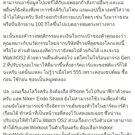
สามารถเอาข้อมูลไปแชร์ได้กับแอพออกกำลังกายอื่นๆ และแอ
พอื่นๆก็ยังต้องพึ่งพาการซิงค์กับไอโฟน แถมแอปเปิ้ลวอทช์ใส่ว่าย
น้ำไม่ได้นะครับ ยิ่งถ้าออกกำลังกายแบบโหดๆ เช่น วิ่งมาราธอน
หรือปั่นจักรยาน 100 กิโลขึ้นไปแบตอาจหมดระหว่างทาง
ฉะนั้นลองสำรวจพฤติกรรมและเงินในกระเป๋าของตัวคุณเองว่า
คุณเหมาะกับนวัตกรรมใหม่จากบริษัทที่รวยที่สุดของโลกแห่งนี้
หรือไม่ ส่วนตัวผมเองคิดว่าเรายังพอไปด้วยกันได้ และจะรอ
WatchOS2 ด้วยความตื่นเต้นต่อไป แต่ใครไม่ใจร้อนอาจรอ Gen
2 ที่ปรับปรุงอะไรมาให้ดีมากขึ้นทั้งฮาร์ดแวร์และซอฟต์แวร์ก็ได้
นะครับ แต่นั้นแหละ ไม่รู้ว่าเมื่อไหร่ 555 เพราะคอนเซปต์ผม ซื้อ
ก่อน ใช้ก่อน ชอบเป็นหนูทดลอง
ปล. แถมเรื่องใส่วิ่งครับ ยังต้องถือ iPhone วิ่งไปกับนาฬิกาด้วยนะ
ครับ แอพ Nike+ Endo Strava ยังไม่สามารถใช้งานเพียงลำพัง
แถมยังไม่สามารถเข้าถึงอัตราการเต้นของหัวใจในฮาร์ดแวร์ตัว
เรือนได้ ทำหน้าที่เป็นหน้าจอที่สองไว้เเสดงผลเฉยๆ ซึ่งน่าจะ
ปรับปรุงให้ทำได้ใน Watch OS2 ส่วนเรื่องการวิ่งตัวเปล่าสามารถ
ทำได้กับแอพ Workout ในตัวเรือนครับ ต้องเลือก Indoor
Run/Walk ข้อมูลระยะทางจะเก็บด้วยตัวจับความเคลื่อนไหวในตัว