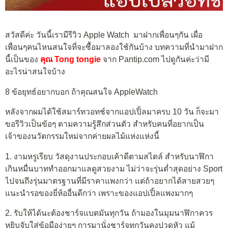
สวัสดีค่ะ วันนี้เรามีรีวิว Apple Watch มาฝากเพื่อนๆกัน เผื่อ
เพื่อนๆคนไหนสนใจที่จะซื้อมาลองใช้กันบ้าง บทความที่นำมาฝาก
นี้เป็นของ
คุณ Tong tongie
จาก Pantip.com ไปดูกันค่ะว่ามี
อะไรน่าสนใจบ้าง
8 ข้อยุทธ์อยากบอก ถ้าคุณสนใจ AppleWatch
หลังจากผมได้ใช้สมาร์ทวอทช์จากแอปเปิ้ลมาครบ 10 วัน ก็จะมา
ขอรีวิวเป็นข้อๆ ตามความรู้สึกส่วนตัว สำหรับคนที่อยากเป็น
เจ้าของนวัตกรรมใหม่จากค่ายผลไม้แห่งแห่งนี้
1. งามหรูเรียบ วัสดุงานประกอบเค้าดีตามสไตล์ สำหรับนาฬิกา
เกินหมื่นบาททำออกมาแลดูสวยงาม ไม่ว่าจะรุ่นต่ำสุดอย่าง Sport
ไปจนถึงรุ่นมาตรฐานที่มีราคาแพงกว่า แต่ถ้าอยากได้สายสวยๆ
แนะนำรอของยี่ห้ออื่นดีกว่า เพราะของแอปเปิ้ลแพงมากๆ
2. รับให้ได้นะต้องชาร์จแบตมันทุกวัน ถ้ามองในมุมนาฬิกาควร
หยิบจับใส่ข้อมือง่ายๆ การมานั่งชาร์จทุกวันคงปวดหัว แม้