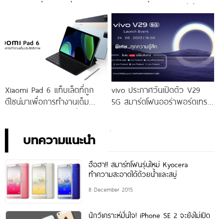
โจทย์สายถ่ายภาพพอร์ตเทรต
ให้คุณเป็นเจ้าของได้ง่ายยิ่งขึ้น ใน
ราคาเริ่มต้นเพียง 14,999 บาท
ราคาใหม่เพียง 4,599 บาท
จัดเต็มกับโปรโมชันพิเศษก่อนใคร
เท่านั้น!
Xiaomi Pad 6 แท็บเล็ตที่ถูก
vivo ประกาศวันเปิดตัว V29
ดีไซน์มาเพื่อการทำงานเต็ม
5G สมาร์ตโฟนออร่าพอร์ตเทร
ประสิทธิภาพ ในราคาเริ่มต้น
ตรุ่นใหม่ เตรียมสัมผัสความ
เพียง 10,990 บาท
พิเศษอย่างเป็นทางการ พร้อม
กัน 24 สิงหาคมนี้!
บทความแนะนำ
ฮือฮา!! สมาร์ทโฟนรุ่นใหม่ Kyocera
ทำความสะอาดได้ด้วยน้ำและสบู่
8 December 2015
นักวิเคราะห์มั่นใจ! iPhone SE 2 จะยังไม่เปิด