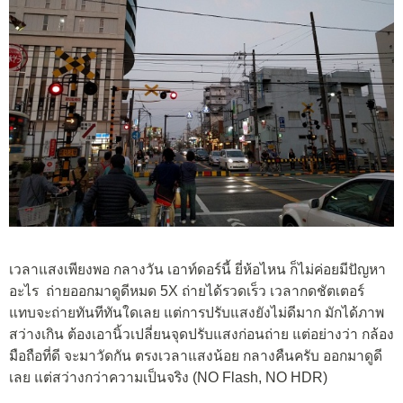
เวลาแสงเพียงพอ กลางวัน เอาท์ดอร์นี้ ยี่ห้อไหน ก็ไม่ค่อยมีปัญหา
อะไร ถ่ายออกมาดูดีหมด 5X ถ่ายได้รวดเร็ว เวลากดชัตเตอร์
แทบจะถ่ายทันทีทันใดเลย แต่การปรับแสงยังไม่ดีมาก มักได้ภาพ
สว่างเกิน ต้องเอานิ้วเปลี่ยนจุดปรับแสงก่อนถ่าย แต่อย่างว่า กล้อง
มือถือที่ดี จะมาวัดกัน ตรงเวลาแสงน้อย กลางคืนครับ ออกมาดูดี
เลย แต่สว่างกว่าความเป็นจริง (NO Flash, NO HDR)