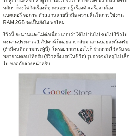
ได้พูดถึงนะครับ หาดูได้ตามเว็บรีวิวต่างประเทศ มีเยอะแยะครับ
หลักๆ ก็คงโฟกัสเรื่องที่ทุกคนอยากรู้ เรื่องตัวเครื่อง กล้อง
แบตเตอรี่ จอภาพ ตัวสแกนลายนิ้วมือ ความลื่นในการใช้งาน
RAM 2GB จะเป็นยังไง พอไหม
รีวิวนี้ จะนานและไม่ต่อเนื่อง แบบว่าใช้ไป บ่นไป ชมไป รีวิวไป
คงนานประมาณ 1 สัปดาห์ ก็ค่อยแวะกลับมาอ่านบ่อยละกันครับ
(ถ้ามีคนติดตามกระทู้นี้) ใครอยากถามอะไรก็ ฝากถามไว้ครับ จะ
พยายามตอบให้ครับ (รีวิวครั้งแรกในชีวิต) รูปอาจจะใหญ่ไป เล็ก
ไป ขออภัยล่วงหน้าครับ