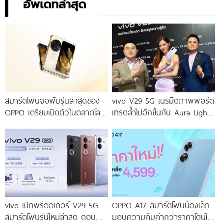
อัพเดทล่าสุด
สมาร์ตโฟนจอพับรุ่นล่าสุดของ
vivo V29 5G เนรมิตภาพพอร์ต
OPPO เตรียมเปิดตัวในตลาดโลก
เทรตล้ำไปอีกขั้นกับ Aura Light
เร็ว ๆ นี้
Portrait 2.0 เผยทุกเฉดแห่งสีสัน
โดดเด่นด้วยสุนทรียศาสตร์แห่ง
ดีไซน์
vivo เปิดพรีออเดอร์ V29 5G
OPPO A17 สมาร์ตโฟนน้องเล็ก
สมาร์ตโฟนรุ่นใหม่ล่าสุด ตอบ
มอบความคุ้มค่ากว่าราคาโดนใจ