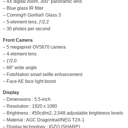
– 4X digital zoom, 300° panoramic lens
– Blue glass IR filter
– Corning® Gorilla® Glass 3
– 5-element lens, ƒ/2.2
– 30 photos per second
Front Camera
– 5 megapixel OV5670 camera
– 4-element lens
– ƒ/2.0
– 69° wide angle
– FotoNation smart selfie enhancement
– Face AE face light boost
Display
– Dimensions : 5.5-inch
– Resolution : 1920 x 1080
– Brightness : 450cd/m2, 2,048 adjustable brightness levels
– Material : AGC Dragontrail/NEG T2X-1
– Display technology : IGZO (SHARP)