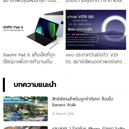
สมาร์ตโฟนรุ่นใหม่ล่าสุด ตอบ
มอบความคุ้มค่ากว่าราคาโดนใจ
โจทย์สายถ่ายภาพพอร์ตเทรต
ให้คุณเป็นเจ้าของได้ง่ายยิ่งขึ้น ใน
ราคาเริ่มต้นเพียง 14,999 บาท
ราคาใหม่เพียง 4,599 บาท
จัดเต็มกับโปรโมชันพิเศษก่อนใคร
เท่านั้น!
Xiaomi Pad 6 แท็บเล็ตที่ถูก
vivo ประกาศวันเปิดตัว V29
ดีไซน์มาเพื่อการทำงานเต็ม
5G สมาร์ตโฟนออร่าพอร์ตเทร
ประสิทธิภาพ ในราคาเริ่มต้น
ตรุ่นใหม่ เตรียมสัมผัสความ
เพียง 10,990 บาท
พิเศษอย่างเป็นทางการ พร้อม
กัน 24 สิงหาคมนี้!
บทความแนะนำ
สิทธิพิเศษสำหรับลูกค้าดีแทค ช๊อปปิ้ง
Banana Walk
31 March 2014
แสบสุดๆ! 2 โจรขโมย iPhone ถ่ายรูป Selfie