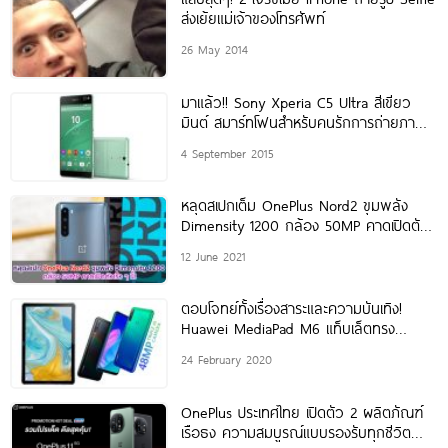
ส่งเย้ยแม่เจ้าของโทรศัพท์
26 May 2014
มาแล้ว!! Sony Xperia C5 Ultra สีเขียว
มินต์ สมาร์ทโฟนสำหรับคนรักการถ่ายภาพ
เซลฟี่โดยเฉพาะ
4 September 2015
หลุดสเปกเต็ม OnePlus Nord2 ขุมพลัง
Dimensity 1200 กล้อง 50MP คาดเปิดตัว
เร็ว ๆ
12 June 2021
ตอบโจทย์ทั้งเรื่องสาระและความบันเทิง!
Huawei MediaPad M6 แท็บเล็ตทรง
ประสิทธิภาพ ชิปเซ็ต Kirin 980 พร้อม
24 February 2020
Huawei
OnePlus ประเทศไทย เปิดตัว 2 ผลิตภัณฑ์
เรือธง ความสมบูรณ์แบบรองรับทุกชีวิต