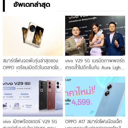
อัพเดทล่าสุด
สมาร์ตโฟนจอพับรุ่นล่าสุดของ
vivo V29 5G เนรมิตภาพพอร์ต
OPPO เตรียมเปิดตัวในตลาดโลก
เทรตล้ำไปอีกขั้นกับ Aura Light
เร็ว ๆ นี้
Portrait 2.0 เผยทุกเฉดแห่งสีสัน
โดดเด่นด้วยสุนทรียศาสตร์แห่ง
ดีไซน์
vivo เปิดพรีออเดอร์ V29 5G
OPPO A17 สมาร์ตโฟนน้องเล็ก