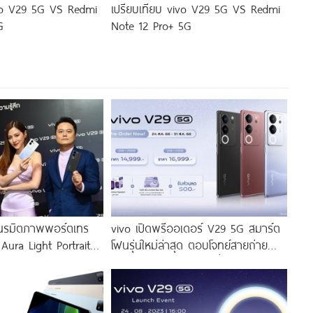
ivo V29 5G VS Redmi
เปรียบเทียบ vivo V29 5G VS Redmi
G
Note 12 Pro+ 5G
นรมิตภาพพอร์ตเทร
vivo เปิดพรีออเดอร์ V29 5G สมาร์ต
 Aura Light Portrait
โฟนรุ่นใหม่ล่าสุด ตอบโจทย์สายถ่าย
่งสีสัน โดดเด่นด้วย
ภาพพอร์ตเทรต ราคาเริ่มต้นเพียง
่งดีไซน์
14,999 บาท จัดเต็มกับโปรโมชันพิเศษ
ก่อนใคร