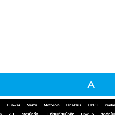
r
Huawei
Meizu
Motorola
OnePlus
OPPO
real
o
ZTE
ราคามือถือ
เปรียบเทียบมือถือ
How To
ติดต่อโ