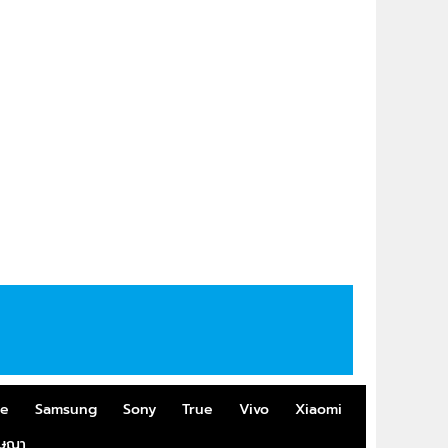
me
Samsung
Sony
True
Vivo
Xiaomi
ฆษณา