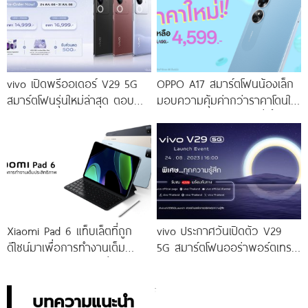
ดีไซน์
vivo เปิดพรีออเดอร์ V29 5G
OPPO A17 สมาร์ตโฟนน้องเล็ก
สมาร์ตโฟนรุ่นใหม่ล่าสุด ตอบ
มอบความคุ้มค่ากว่าราคาโดนใจ
โจทย์สายถ่ายภาพพอร์ตเทรต
ให้คุณเป็นเจ้าของได้ง่ายยิ่งขึ้น ใน
ราคาเริ่มต้นเพียง 14,999 บาท
ราคาใหม่เพียง 4,599 บาท
จัดเต็มกับโปรโมชันพิเศษก่อนใคร
เท่านั้น!
Xiaomi Pad 6 แท็บเล็ตที่ถูก
vivo ประกาศวันเปิดตัว V29
ดีไซน์มาเพื่อการทำงานเต็ม
5G สมาร์ตโฟนออร่าพอร์ตเทร
ประสิทธิภาพ ในราคาเริ่มต้น
ตรุ่นใหม่ เตรียมสัมผัสความ
เพียง 10,990 บาท
พิเศษอย่างเป็นทางการ พร้อม
กัน 24 สิงหาคมนี้!
บทความแนะนำ