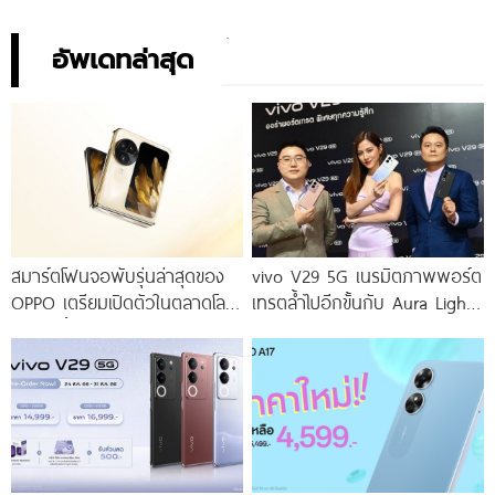
อัพเดทล่าสุด
สมาร์ตโฟนจอพับรุ่นล่าสุดของ
vivo V29 5G เนรมิตภาพพอร์ต
OPPO เตรียมเปิดตัวในตลาดโลก
เทรตล้ำไปอีกขั้นกับ Aura Light
เร็ว ๆ นี้
Portrait 2.0 เผยทุกเฉดแห่งสีสัน
โดดเด่นด้วยสุนทรียศาสตร์แห่ง
ดีไซน์