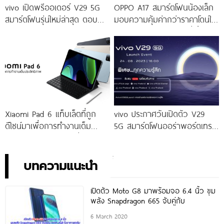
vivo เปิดพรีออเดอร์ V29 5G
OPPO A17 สมาร์ตโฟนน้องเล็ก
สมาร์ตโฟนรุ่นใหม่ล่าสุด ตอบ
มอบความคุ้มค่ากว่าราคาโดนใจ
โจทย์สายถ่ายภาพพอร์ตเทรต
ให้คุณเป็นเจ้าของได้ง่ายยิ่งขึ้น ใน
ราคาเริ่มต้นเพียง 14,999 บาท
ราคาใหม่เพียง 4,599 บาท
จัดเต็มกับโปรโมชันพิเศษก่อนใคร
เท่านั้น!
Xiaomi Pad 6 แท็บเล็ตที่ถูก
vivo ประกาศวันเปิดตัว V29
ดีไซน์มาเพื่อการทำงานเต็ม
5G สมาร์ตโฟนออร่าพอร์ตเทร
ประสิทธิภาพ ในราคาเริ่มต้น
ตรุ่นใหม่ เตรียมสัมผัสความ
เพียง 10,990 บาท
พิเศษอย่างเป็นทางการ พร้อม
กัน 24 สิงหาคมนี้!
บทความแนะนำ
เปิดตัว Moto G8 มาพร้อมจอ 6.4 นิ้ว ขุม
พลัง Snapdragon 665 จับคู่กับ
6 March 2020