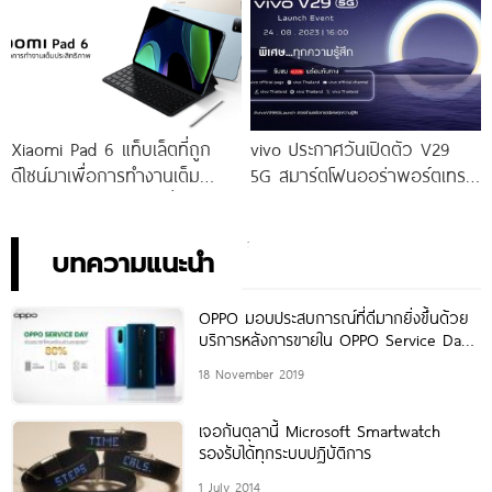
จัดเต็มกับโปรโมชันพิเศษก่อนใคร
เท่านั้น!
Xiaomi Pad 6 แท็บเล็ตที่ถูก
vivo ประกาศวันเปิดตัว V29
ดีไซน์มาเพื่อการทำงานเต็ม
5G สมาร์ตโฟนออร่าพอร์ตเทร
ประสิทธิภาพ ในราคาเริ่มต้น
ตรุ่นใหม่ เตรียมสัมผัสความ
เพียง 10,990 บาท
พิเศษอย่างเป็นทางการ พร้อม
กัน 24 สิงหาคมนี้!
บทความแนะนำ
OPPO มอบประสบการณ์ที่ดีมากยิ่งขึ้นด้วย
บริการหลังการขายใน OPPO Service Day
ด้วยส่วนลดค่าซ่อมสูงสุดถึง 80% เฉพาะรุ่น
18 November 2019
ที่ร่วมรายการ
เจอกันตุลานี้ Microsoft Smartwatch
รองรับได้ทุกระบบปฏิบัติการ
1 July 2014