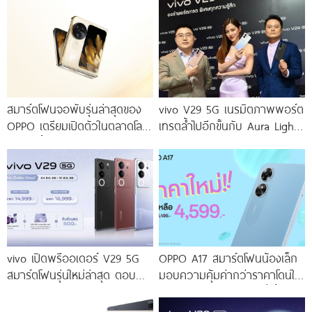
สมาร์ตโฟนจอพับรุ่นล่าสุดของ
vivo V29 5G เนรมิตภาพพอร์ต
OPPO เตรียมเปิดตัวในตลาดโลก
เทรตล้ำไปอีกขั้นกับ Aura Light
เร็ว ๆ นี้
Portrait 2.0 เผยทุกเฉดแห่งสีสัน
โดดเด่นด้วยสุนทรียศาสตร์แห่ง
ดีไซน์
vivo เปิดพรีออเดอร์ V29 5G
OPPO A17 สมาร์ตโฟนน้องเล็ก
สมาร์ตโฟนรุ่นใหม่ล่าสุด ตอบ
มอบความคุ้มค่ากว่าราคาโดนใจ
โจทย์สายถ่ายภาพพอร์ตเทรต
ให้คุณเป็นเจ้าของได้ง่ายยิ่งขึ้น ใน
ราคาเริ่มต้นเพียง 14,999 บาท
ราคาใหม่เพียง 4,599 บาท