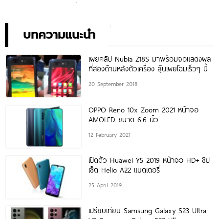
ประสิทธิภาพ ในราคาเริ่มต้น
ตรุ่นใหม่ เตรียมสัมผัสความ
เพียง 10,990 บาท
พิเศษอย่างเป็นทางการ พร้อม
กัน 24 สิงหาคมนี้!
บทความแนะนำ
เผยคลิป Nubia Z18S มาพร้อมจอแสดงผล
ที่สองด้านหลังตัวเครื่อง ลุ้นเผยโฉมเร็วๆ นี้
20 September 2018
OPPO Reno 10x Zoom 2021 หน้าจอ
AMOLED ขนาด 6.6 นิ้ว
12 February 2021
เปิดตัว Huawei Y5 2019 หน้าจอ HD+ ชิป
เซ็ต Helio A22 แบตเตอรี่
25 April 2019
เปรียบเทียบ Samsung Galaxy S23 Ultra