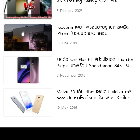
VS Samsung Galaxy S22 Ultra
6 February 2023
Foxconn เผย!! พร้อมย้ายฐานการผลิต
iPhone ไปอยู่นอกประเทศจีน
13 June 2019
เปิดตัว OnePlus 6T สีม่วงไล่เฉด Thunder
Purple มาพร้อม Snapdragon 845 แรม
8 November 2018
Meizu ร่วมกับ dtac เผยโฉม Meizu m3
note สมาร์ทโฟนใหม่เอาใจแฟนๆ ชาวไทย
19 May 2016