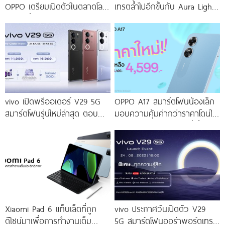
OPPO เตรียมเปิดตัวในตลาดโลก
เทรตล้ำไปอีกขั้นกับ Aura Light
เร็ว ๆ นี้
Portrait 2.0 เผยทุกเฉดแห่งสีสัน
โดดเด่นด้วยสุนทรียศาสตร์แห่ง
ดีไซน์
vivo เปิดพรีออเดอร์ V29 5G
OPPO A17 สมาร์ตโฟนน้องเล็ก
สมาร์ตโฟนรุ่นใหม่ล่าสุด ตอบ
มอบความคุ้มค่ากว่าราคาโดนใจ
โจทย์สายถ่ายภาพพอร์ตเทรต
ให้คุณเป็นเจ้าของได้ง่ายยิ่งขึ้น ใน
ราคาเริ่มต้นเพียง 14,999 บาท
ราคาใหม่เพียง 4,599 บาท
จัดเต็มกับโปรโมชันพิเศษก่อนใคร
เท่านั้น!
Xiaomi Pad 6 แท็บเล็ตที่ถูก
vivo ประกาศวันเปิดตัว V29
ดีไซน์มาเพื่อการทำงานเต็ม
5G สมาร์ตโฟนออร่าพอร์ตเทร