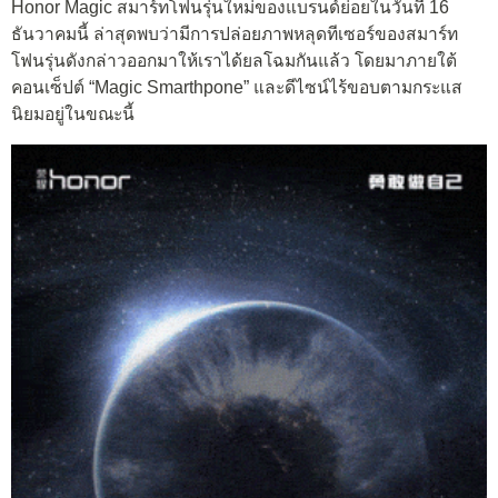
Honor Magic สมาร์ทโฟนรุ่นใหม่ของแบรนด์ย่อยในวันที่ 16
ธันวาคมนี้ ล่าสุดพบว่ามีการปล่อยภาพหลุดทีเซอร์ของสมาร์ท
โฟนรุ่นดังกล่าวออกมาให้เราได้ยลโฉมกันแล้ว โดยมาภายใต้
คอนเซ็ปต์ “Magic Smarthpone” และดีไซน์ไร้ขอบตามกระแส
นิยมอยู่ในขณะนี้