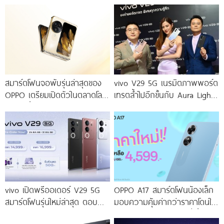
สมาร์ตโฟนจอพับรุ่นล่าสุดของ
vivo V29 5G เนรมิตภาพพอร์ต
OPPO เตรียมเปิดตัวในตลาดโลก
เทรตล้ำไปอีกขั้นกับ Aura Light
เร็ว ๆ นี้
Portrait 2.0 เผยทุกเฉดแห่งสีสัน
โดดเด่นด้วยสุนทรียศาสตร์แห่ง
ดีไซน์
vivo เปิดพรีออเดอร์ V29 5G
OPPO A17 สมาร์ตโฟนน้องเล็ก
สมาร์ตโฟนรุ่นใหม่ล่าสุด ตอบ
มอบความคุ้มค่ากว่าราคาโดนใจ
โจทย์สายถ่ายภาพพอร์ตเทรต
ให้คุณเป็นเจ้าของได้ง่ายยิ่งขึ้น ใน