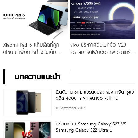
ราคาเริ่มต้นเพียง 14,999 บาท
ราคาใหม่เพียง 4,599 บาท
จัดเต็มกับโปรโมชันพิเศษก่อนใคร
เท่านั้น!
Xiaomi Pad 6 แท็บเล็ตที่ถูก
vivo ประกาศวันเปิดตัว V29
ดีไซน์มาเพื่อการทำงานเต็ม
5G สมาร์ตโฟนออร่าพอร์ตเทร
ประสิทธิภาพ ในราคาเริ่มต้น
ตรุ่นใหม่ เตรียมสัมผัสความ
เพียง 10,990 บาท
พิเศษอย่างเป็นทางการ พร้อม
กัน 24 สิงหาคมนี้!
บทความแนะนำ
เปิดตัว 10.or E แบรนด์น้องใหม่จากจีน! ชูแบ
ตอึด 4000 mAh หน้าจอ Full HD
11 September 2017
เปรียบเทียบ Samsung Galaxy S23 VS
Samsung Galaxy S22 Ultra ปี