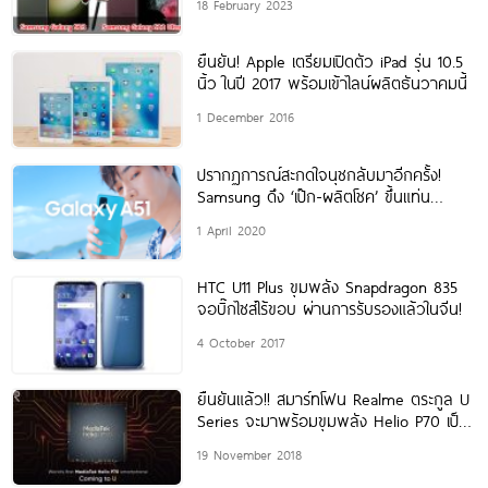
18 February 2023
ยืนยัน! Apple เตรียมเปิดตัว iPad รุ่น 10.5
นิ้ว ในปี 2017 พร้อมเข้าไลน์ผลิตธันวาคมนี้
1 December 2016
ปรากฏการณ์สะกดใจนุชกลับมาอีกครั้ง!
Samsung ดึง ‘เป๊ก-ผลิตโชค’ ขึ้นแท่น
พรีเซ็นเตอร์สมาร์ทโฟนถ่ายรูปสวย “Galaxy
1 April 2020
A51” ต่อเนื่องเป็นปีที่สอง
HTC U11 Plus ขุมพลัง Snapdragon 835
จอบิ๊กไซส์ไร้ขอบ ผ่านการรับรองแล้วในจีน!
4 October 2017
ยืนยันแล้ว!! สมาร์ทโฟน Realme ตระกูล U
Series จะมาพร้อมขุมพลัง Helio P70 เป็น
รุ่นแรกของโลกแน่นอน
19 November 2018