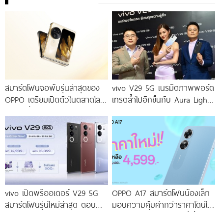
สมาร์ตโฟนจอพับรุ่นล่าสุดของ
vivo V29 5G เนรมิตภาพพอร์ต
OPPO เตรียมเปิดตัวในตลาดโลก
เทรตล้ำไปอีกขั้นกับ Aura Light
เร็ว ๆ นี้
Portrait 2.0 เผยทุกเฉดแห่งสีสัน
โดดเด่นด้วยสุนทรียศาสตร์แห่ง
ดีไซน์
vivo เปิดพรีออเดอร์ V29 5G
OPPO A17 สมาร์ตโฟนน้องเล็ก
สมาร์ตโฟนรุ่นใหม่ล่าสุด ตอบ
มอบความคุ้มค่ากว่าราคาโดนใจ
โจทย์สายถ่ายภาพพอร์ตเทรต
ให้คุณเป็นเจ้าของได้ง่ายยิ่งขึ้น ใน