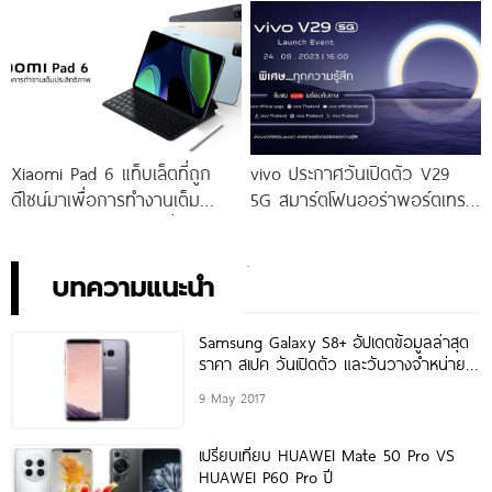
ราคาเริ่มต้นเพียง 14,999 บาท
ราคาใหม่เพียง 4,599 บาท
จัดเต็มกับโปรโมชันพิเศษก่อนใคร
เท่านั้น!
Xiaomi Pad 6 แท็บเล็ตที่ถูก
vivo ประกาศวันเปิดตัว V29
ดีไซน์มาเพื่อการทำงานเต็ม
5G สมาร์ตโฟนออร่าพอร์ตเทร
ประสิทธิภาพ ในราคาเริ่มต้น
ตรุ่นใหม่ เตรียมสัมผัสความ
เพียง 10,990 บาท
พิเศษอย่างเป็นทางการ พร้อม
กัน 24 สิงหาคมนี้!
บทความแนะนำ
Samsung Galaxy S8+ อัปเดตข้อมูลล่าสุด
ราคา สเปค วันเปิดตัว และวันวางจำหน่าย
ประจำสัปดาห์
9 May 2017
เปรียบเทียบ HUAWEI Mate 50 Pro VS
HUAWEI P60 Pro ปี