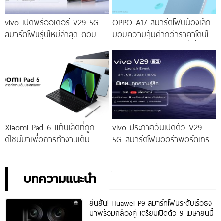
vivo เปิดพรีออเดอร์ V29 5G
OPPO A17 สมาร์ตโฟนน้องเล็ก
สมาร์ตโฟนรุ่นใหม่ล่าสุด ตอบ
มอบความคุ้มค่ากว่าราคาโดนใจ
โจทย์สายถ่ายภาพพอร์ตเทรต
ให้คุณเป็นเจ้าของได้ง่ายยิ่งขึ้น ใน
ราคาเริ่มต้นเพียง 14,999 บาท
ราคาใหม่เพียง 4,599 บาท
จัดเต็มกับโปรโมชันพิเศษก่อนใคร
เท่านั้น!
Xiaomi Pad 6 แท็บเล็ตที่ถูก
vivo ประกาศวันเปิดตัว V29
ดีไซน์มาเพื่อการทำงานเต็ม
5G สมาร์ตโฟนออร่าพอร์ตเทร
ประสิทธิภาพ ในราคาเริ่มต้น
ตรุ่นใหม่ เตรียมสัมผัสความ
เพียง 10,990 บาท
พิเศษอย่างเป็นทางการ พร้อม
กัน 24 สิงหาคมนี้!
บทความแนะนำ
ยืนยัน! Huawei P9 สมาร์ทโฟนระดับเรือธง
มาพร้อมกล้องคู่ เตรียมเปิดตัว 9 เมษายนนี้