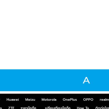
r
Huawei
Meizu
Motorola
OnePlus
OPPO
real
o
ZTE
ราคามือถือ
เปรียบเทียบมือถือ
How To
ติดต่อโ