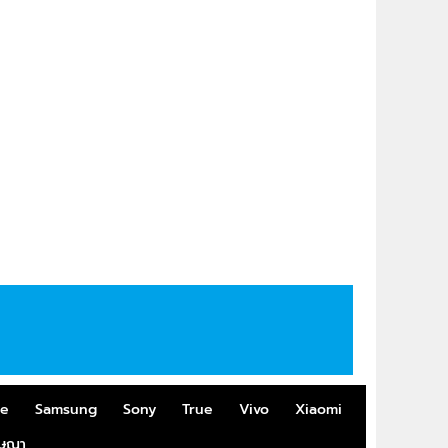
me
Samsung
Sony
True
Vivo
Xiaomi
ฆษณา