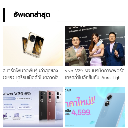
อัพเดทล่าสุด
สมาร์ตโฟนจอพับรุ่นล่าสุดของ
vivo V29 5G เนรมิตภาพพอร์ต
OPPO เตรียมเปิดตัวในตลาดโลก
เทรตล้ำไปอีกขั้นกับ Aura Light
เร็ว ๆ นี้
Portrait 2.0 เผยทุกเฉดแห่งสีสัน
โดดเด่นด้วยสุนทรียศาสตร์แห่ง
ดีไซน์