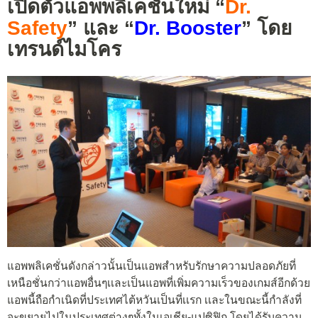
เปิดตัวแอพพลิเคชั่นใหม่ “
Dr.
Safety
” และ “
Dr. Booster
” โดย
เทรนด์ไมโคร
แอพพลิเคชั่นดังกล่าวนั้นเป็นแอพสำหรับรักษาความปลอดภัยที่
เหนือชั่นกว่าแอพอื่นๆเเละเป็นแอพที่เพิ่มความเร็วของเกมส์อีกด้วย
แอพนี้ถือกำเนิดที่ประเทศไต้หวันเป็นที่เเรก เเละในขณะนี้กำลังที่
จะขยายไปในประเทศต่างๆทั้งในเอเชีย-แปซิฟิก โดยได้รับความ