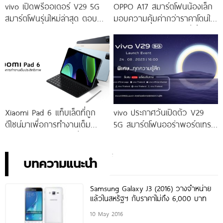
vivo เปิดพรีออเดอร์ V29 5G
OPPO A17 สมาร์ตโฟนน้องเล็ก
สมาร์ตโฟนรุ่นใหม่ล่าสุด ตอบ
มอบความคุ้มค่ากว่าราคาโดนใจ
โจทย์สายถ่ายภาพพอร์ตเทรต
ให้คุณเป็นเจ้าของได้ง่ายยิ่งขึ้น ใน
ราคาเริ่มต้นเพียง 14,999 บาท
ราคาใหม่เพียง 4,599 บาท
จัดเต็มกับโปรโมชันพิเศษก่อนใคร
เท่านั้น!
Xiaomi Pad 6 แท็บเล็ตที่ถูก
vivo ประกาศวันเปิดตัว V29
ดีไซน์มาเพื่อการทำงานเต็ม
5G สมาร์ตโฟนออร่าพอร์ตเทร
ประสิทธิภาพ ในราคาเริ่มต้น
ตรุ่นใหม่ เตรียมสัมผัสความ
เพียง 10,990 บาท
พิเศษอย่างเป็นทางการ พร้อม
กัน 24 สิงหาคมนี้!
บทความแนะนำ
Samsung Galaxy J3 (2016) วางจำหน่าย
แล้วในสหรัฐฯ กับราคาไม่ถึง 6,000 บาท
10 May 2016