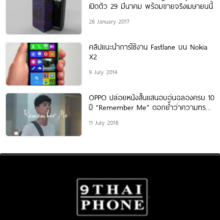
เปิดตัว 29 มีนาคม พร้อมขายจริงเมษายนนี้
26 January 2017
คลิปแนะนำการใช้งาน Fastlane บน Nokia
X2
9 July 2014
OPPO ปล่อยหนังสั้นแสนอบอุ่นฉลองครบ 10
ปี “Remember Me” ตอกย้ำว่าความทรง
จำอาจเลือนลางได้ แต่ไม่มีวันลบเลือน และจะ
11 July 2018
อยู่เคียงคุณเสมอ