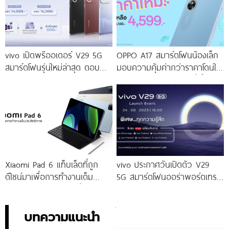
vivo เปิดพรีออเดอร์ V29 5G
OPPO A17 สมาร์ตโฟนน้องเล็ก
สมาร์ตโฟนรุ่นใหม่ล่าสุด ตอบ
มอบความคุ้มค่ากว่าราคาโดนใจ
โจทย์สายถ่ายภาพพอร์ตเทรต
ให้คุณเป็นเจ้าของได้ง่ายยิ่งขึ้น ใน
ราคาเริ่มต้นเพียง 14,999 บาท
ราคาใหม่เพียง 4,599 บาท
จัดเต็มกับโปรโมชันพิเศษก่อนใคร
เท่านั้น!
Xiaomi Pad 6 แท็บเล็ตที่ถูก
vivo ประกาศวันเปิดตัว V29
ดีไซน์มาเพื่อการทำงานเต็ม
5G สมาร์ตโฟนออร่าพอร์ตเทร
ประสิทธิภาพ ในราคาเริ่มต้น
ตรุ่นใหม่ เตรียมสัมผัสความ
เพียง 10,990 บาท
พิเศษอย่างเป็นทางการ พร้อม
กัน 24 สิงหาคมนี้!
บทความแนะนำ