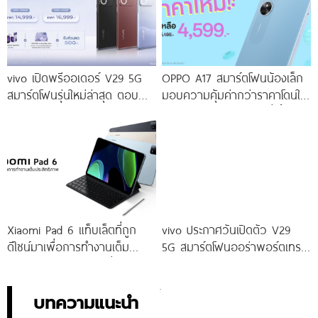
vivo เปิดพรีออเดอร์ V29 5G
OPPO A17 สมาร์ตโฟนน้องเล็ก
สมาร์ตโฟนรุ่นใหม่ล่าสุด ตอบ
มอบความคุ้มค่ากว่าราคาโดนใจ
โจทย์สายถ่ายภาพพอร์ตเทรต
ให้คุณเป็นเจ้าของได้ง่ายยิ่งขึ้น ใน
ราคาเริ่มต้นเพียง 14,999 บาท
ราคาใหม่เพียง 4,599 บาท
จัดเต็มกับโปรโมชันพิเศษก่อนใคร
เท่านั้น!
Xiaomi Pad 6 แท็บเล็ตที่ถูก
vivo ประกาศวันเปิดตัว V29
ดีไซน์มาเพื่อการทำงานเต็ม
5G สมาร์ตโฟนออร่าพอร์ตเทร
ประสิทธิภาพ ในราคาเริ่มต้น
ตรุ่นใหม่ เตรียมสัมผัสความ
เพียง 10,990 บาท
พิเศษอย่างเป็นทางการ พร้อม
กัน 24 สิงหาคมนี้!
บทความแนะนำ