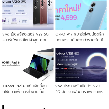
ดีไซน์
vivo เปิดพรีออเดอร์ V29 5G
OPPO A17 สมาร์ตโฟนน้องเล็ก
สมาร์ตโฟนรุ่นใหม่ล่าสุด ตอบ
มอบความคุ้มค่ากว่าราคาโดนใจ
โจทย์สายถ่ายภาพพอร์ตเทรต
ให้คุณเป็นเจ้าของได้ง่ายยิ่งขึ้น ใน
ราคาเริ่มต้นเพียง 14,999 บาท
ราคาใหม่เพียง 4,599 บาท
จัดเต็มกับโปรโมชันพิเศษก่อนใคร
เท่านั้น!
Xiaomi Pad 6 แท็บเล็ตที่ถูก
vivo ประกาศวันเปิดตัว V29
ดีไซน์มาเพื่อการทำงานเต็ม
5G สมาร์ตโฟนออร่าพอร์ตเทร
ประสิทธิภาพ ในราคาเริ่มต้น
ตรุ่นใหม่ เตรียมสัมผัสความ
เพียง 10,990 บาท
พิเศษอย่างเป็นทางการ พร้อม