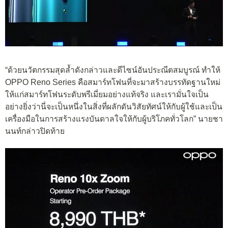
“ด้วยนวัตกรรมสุดล้ำดังกล่าวและดีไซน์อันประณีตสมบูรณ์ ทำให้
OPPO Reno Series คือสมาร์ทโฟนที่จะมาสร้างบรรทัดฐานใหม่
ให้แก่สมาร์ทโฟนระดับพรีเมี่ยมอย่างแท้จริง และเรามั่นใจเป็น
อย่างยิ่งว่านี่จะเป็นหนึ่งในสิ่งที่ผลักดันวิสัยทัศน์ให้กับผู้ใช้และเป็น
เครื่องมือในการสร้างแรงบันดาลใจให้กับผู้บริโภคทั่วโลก” นายชา
นนท์กล่าวปิดท้าย