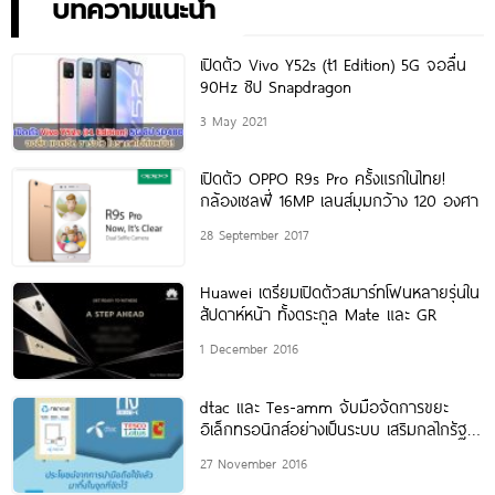
กัน 24 สิงหาคมนี้!
บทความแนะนำ
เปิดตัว Vivo Y52s (t1 Edition) 5G จอลื่น
90Hz ชิป Snapdragon
3 May 2021
เปิดตัว OPPO R9s Pro ครั้งแรกในไทย!
กล้องเซลฟี่ 16MP เลนส์มุมกว้าง 120 องศา
28 September 2017
Huawei เตรียมเปิดตัวสมาร์ทโฟนหลายรุ่นใน
สัปดาห์หน้า ทั้งตระกูล Mate และ GR
1 December 2016
dtac และ Tes-amm จับมือจัดการขยะ
อิเล็กทรอนิกส์อย่างเป็นระบบ เสริมกลไกรัฐใน
การบริหารจัดการมลพิษ
27 November 2016