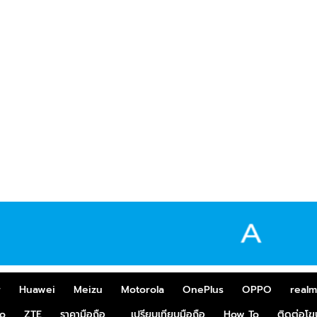
r
Huawei
Meizu
Motorola
OnePlus
OPPO
real
o
ZTE
ราคามือถือ
เปรียบเทียบมือถือ
How To
ติดต่อโ