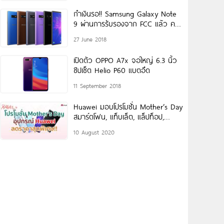
กำเงินรอ!! Samsung Galaxy Note
9 ผ่านการรับรองจาก FCC แล้ว คาด
เปิดตัวเร็วขึ้นกว่ารุ่นก่อน 1
27 June 2018
เปิดตัว OPPO A7x จอใหญ่ 6.3 นิ้ว
ชิปเซ็ต Helio P60 แบตอึด
11 September 2018
Huawei มอบโปรโมชั่น Mother’s Day
สมาร์ตโฟน, แท็บเล็ต, แล็ปท็อป,
นาฬิกา และหูฟัง ราคาสุดพิเศษ
10 August 2020