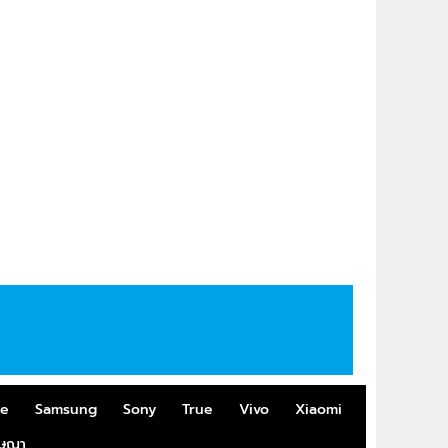
me
Samsung
Sony
True
Vivo
Xiaomi
ฆษณา