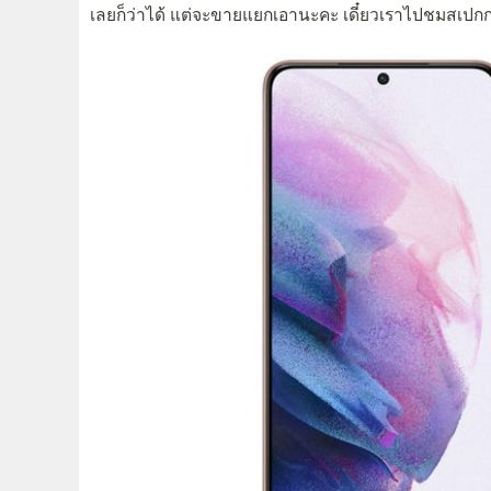
เลยก็ว่าได้ แต่จะขายแยกเอานะคะ เดี๋ยวเราไปชมสเปก