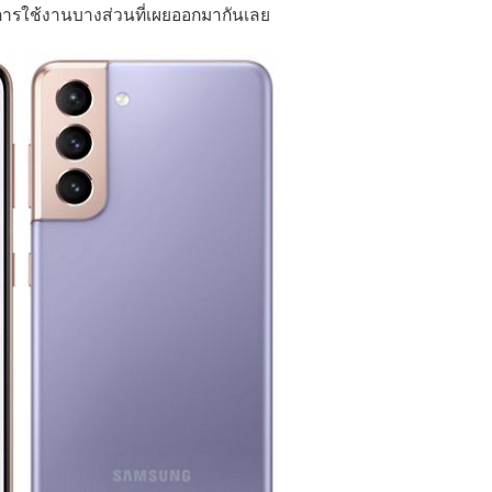
การใช้งานบางส่วนที่เผยออกมากันเลย