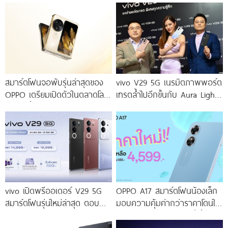
สมาร์ตโฟนจอพับรุ่นล่าสุดของ
vivo V29 5G เนรมิตภาพพอร์ต
OPPO เตรียมเปิดตัวในตลาดโลก
เทรตล้ำไปอีกขั้นกับ Aura Light
เร็ว ๆ นี้
Portrait 2.0 เผยทุกเฉดแห่งสีสัน
โดดเด่นด้วยสุนทรียศาสตร์แห่ง
ดีไซน์
vivo เปิดพรีออเดอร์ V29 5G
OPPO A17 สมาร์ตโฟนน้องเล็ก
สมาร์ตโฟนรุ่นใหม่ล่าสุด ตอบ
มอบความคุ้มค่ากว่าราคาโดนใจ
โจทย์สายถ่ายภาพพอร์ตเทรต
ให้คุณเป็นเจ้าของได้ง่ายยิ่งขึ้น ใน
ราคาเริ่มต้นเพียง 14,999 บาท
ราคาใหม่เพียง 4,599 บาท