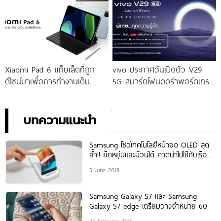
จัดเต็มกับโปรโมชันพิเศษก่อนใคร
เท่านั้น!
Xiaomi Pad 6 แท็บเล็ตที่ถูก
vivo ประกาศวันเปิดตัว V29
ดีไซน์มาเพื่อการทำงานเต็ม
5G สมาร์ตโฟนออร่าพอร์ตเทร
ประสิทธิภาพ ในราคาเริ่มต้น
ตรุ่นใหม่ เตรียมสัมผัสความ
เพียง 10,990 บาท
พิเศษอย่างเป็นทางการ พร้อม
กัน 24 สิงหาคมนี้!
บทความแนะนำ
Samsung โชว์เทคโนโลยีหน้าจอ OLED สุด
ล้ำ!! ยืดหยุ่นและม้วนได้ คาดนำไปใช้กับเรือธง
ในอนาคต
5 June 2018
Samsung Galaxy S7 และ Samsung
Galaxy S7 edge เตรียมวางจำหน่าย 60
26 February 2016