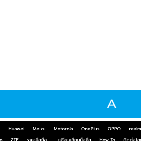
r
Huawei
Meizu
Motorola
OnePlus
OPPO
real
o
ZTE
ราคามือถือ
เปรียบเทียบมือถือ
How To
ติดต่อโ