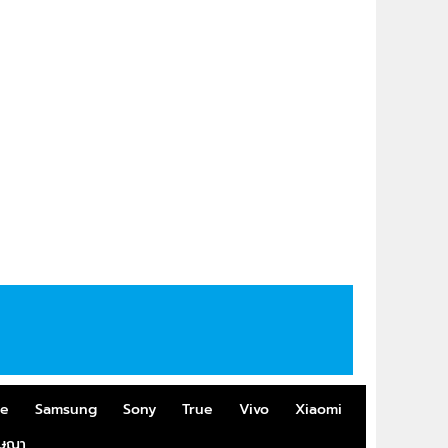
me
Samsung
Sony
True
Vivo
Xiaomi
ฆษณา