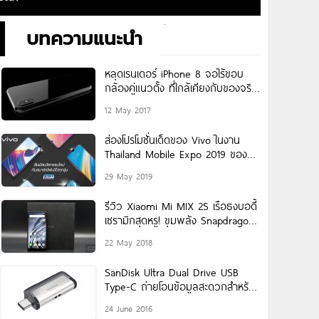
บทความแนะนำ
หลุดเรนเดอร์ iPhone 8 จอไร้ขอบ
กล้องคู่แนวตั้ง ที่ใกล้เคียงกับของจริง
ที่สุด!
12 May 2017
ส่องโปรโมชั่นเด็ดของ Vivo ในงาน
Thailand Mobile Expo 2019 ของ
แถมจัดเต็ม !!!!
29 May 2019
รีวิว Xiaomi Mi MIX 2S เรือธงบอดี้
เซรามิกสุดหรู! ขุมพลัง Snapdragon
845 จอไร้ขอบ
22 May 2018
SanDisk Ultra Dual Drive USB
Type-C ถ่ายโอนข้อมูลสะดวกสำหรับ
สมาร์ทโฟนและอุปกรณ์รุ่นใหม่
24 June 2016