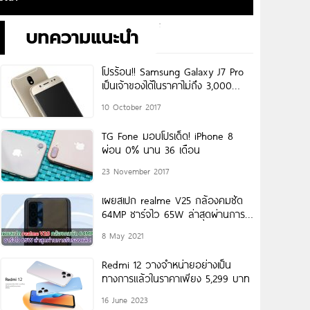
บทความแนะนำ
โปรร้อน!! Samsung Galaxy J7 Pro
เป็นเจ้าของได้ในราคาไม่ถึง 3,000
บาท*
10 October 2017
TG Fone มอบโปรเด็ด! iPhone 8
ผ่อน 0% นาน 36 เดือน
23 November 2017
เผยสเปก realme V25 กล้องคมชัด
64MP ชาร์จไว 65W ล่าสุดผ่านการ
รับรองแล้ว!
8 May 2021
Redmi 12 วางจำหน่ายอย่างเป็น
ทางการแล้วในราคาเพียง 5,299 บาท
16 June 2023