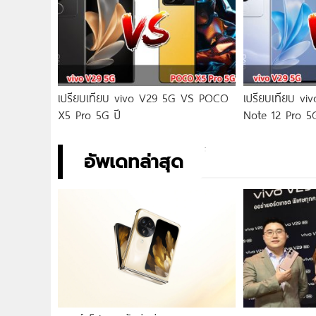
เปรียบเทียบ vivo V29 5G VS POCO
เปรียบเทียบ v
X5 Pro 5G ปี
Note 12 Pro 5
อัพเดทล่าสุด