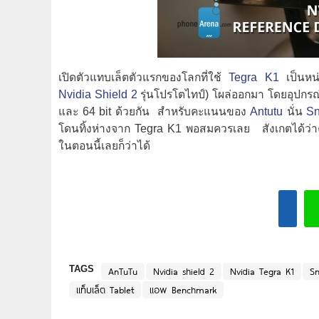
เปิดตัวแทบเล็ตตัวแรกของโลกที่ใช้
Tegra K1
เป็นหน่
Nvidia Shield 2
รุ่นโปรโตไทป์) โผล่ออกมา โดยอุปกรณ์ด
และ 64 bit ด้วยกัน สำหรับคะแนนของ
Antutu
นั่น
Sn
โดนทิ้งห่างจาก Tegra K1 พอสมควรเลย สังเกตได้ว่าคะแ
ในตอนนี้เลยก็ว่าได้
TAGS
AnTuTu
Nvidia shield 2
Nvidia Tegra K1
S
แท็บเล็ต Tablet
แอพ Benchmark