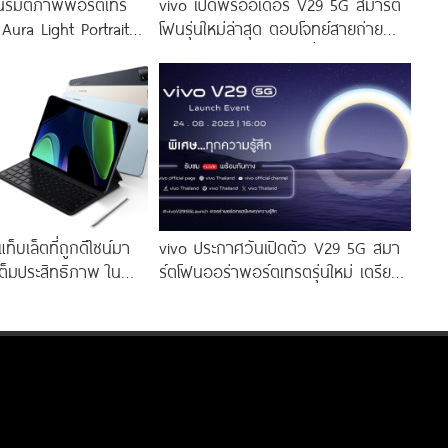
นรมิตภาพพอร์ตเทร
vivo เปิดพรีออเดอร์ V29 5G สมาร์ต
 Aura Light Portrait
โฟนรุ่นใหม่ล่าสุด ตอบโจทย์สายถ่าย
่งสีสัน โดดเด่นด้วย
ภาพพอร์ตเทรต ราคาเริ่มต้นเพียง
่งดีไซน์
14,999 บาท จัดเต็มกับโปรโมชันพิเศษ
ก่อนใคร
็บเล็ตที่ถูกดีไซน์มา
vivo ประกาศวันเปิดตัว V29 5G สมา
ต็มประสิทธิภาพ ใน
ร์ตโฟนออร่าพอร์ตเทรตรุ่นใหม่ เตรียม
ียง 10,990 บาท
สัมผัสความพิเศษอย่างเป็นทางการ
พร้อมกัน 24 สิงหาคมนี้!