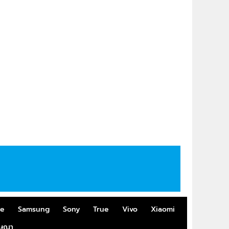
me
Samsung
Sony
True
Vivo
Xiaomi
ฆษณา