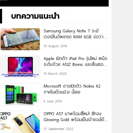
บทความแนะนำ
Samsung Galaxy Note 7 จะมี
เวอร์ชั่นอัพเกรด RAM 6GB จ่อวาง
จำหน่ายที่จีน!
10 August 2016
Apple เปิดตัว iPad Pro รุ่นใหม่ เหนือ
ระดับด้วย A12Z Bionic และเซ็นเซอร์
เสริมประสิทธิภาพ AR
19 March 2020
Microsoft อาจเปิดตัว Nokia X2
ภายในเดือนมิ.ย นี้เลย
5 June 2014
OPPO A57 มาพร้อมสีใหม่! สีทอง
Glowing Gold พร้อมเป็นเจ้าของได้
แล้ววันนี้ ในราคาเริ่มต้นเพียง 5,999
27 September 2022
บาท!