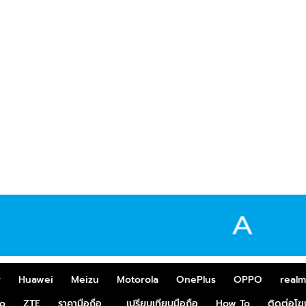
r
Huawei
Meizu
Motorola
OnePlus
OPPO
real
o
ZTE
ราคามือถือ
เปรียบเทียบมือถือ
How To
ติดต่อโ