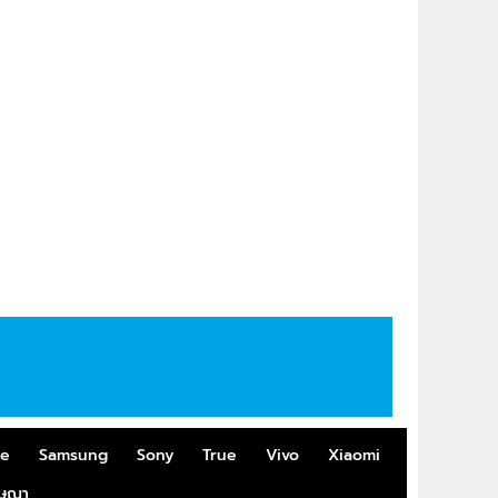
me
Samsung
Sony
True
Vivo
Xiaomi
ฆษณา