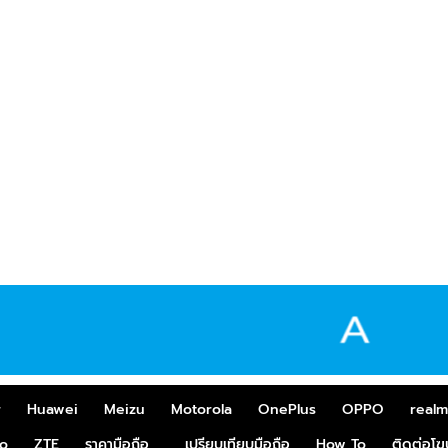
r
Huawei
Meizu
Motorola
OnePlus
OPPO
real
o
ZTE
ราคามือถือ
เปรียบเทียบมือถือ
How To
ติดต่อโ