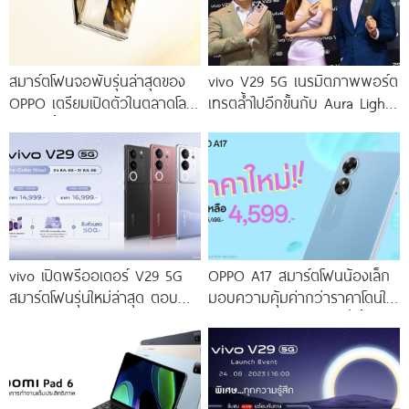
สมาร์ตโฟนจอพับรุ่นล่าสุดของ
vivo V29 5G เนรมิตภาพพอร์ต
OPPO เตรียมเปิดตัวในตลาดโลก
เทรตล้ำไปอีกขั้นกับ Aura Light
เร็ว ๆ นี้
Portrait 2.0 เผยทุกเฉดแห่งสีสัน
โดดเด่นด้วยสุนทรียศาสตร์แห่ง
ดีไซน์
vivo เปิดพรีออเดอร์ V29 5G
OPPO A17 สมาร์ตโฟนน้องเล็ก
สมาร์ตโฟนรุ่นใหม่ล่าสุด ตอบ
มอบความคุ้มค่ากว่าราคาโดนใจ
โจทย์สายถ่ายภาพพอร์ตเทรต
ให้คุณเป็นเจ้าของได้ง่ายยิ่งขึ้น ใน
ราคาเริ่มต้นเพียง 14,999 บาท
ราคาใหม่เพียง 4,599 บาท
จัดเต็มกับโปรโมชันพิเศษก่อนใคร
เท่านั้น!