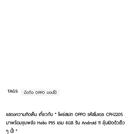
TAGS
มือถือ OPPO ออปโป้
แสดงความคิดเห็น เกี่ยวกับ "
โผล่สเปก OPPO รหัสโมเดล CPH2205
มาพร้อมขุมพลัง Helio P95 แรม 6GB รัน Android 11 ลุ้นเปิดตัวเร็ว
ๆ นี้!
"