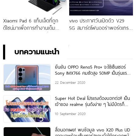
Xiaomi Pad 6 แท็บเล็ตที่ถูก
vivo ประกาศวันเปิดตัว V29
ดีไซน์มาเพื่อการทำงานเต็ม
5G สมาร์ตโฟนออร่าพอร์ตเทร
ประสิทธิภาพ ในราคาเริ่มต้น
ตรุ่นใหม่ เตรียมสัมผัสความ
เพียง 10,990 บาท
พิเศษอย่างเป็นทางการ พร้อม
กัน 24 สิงหาคมนี้!
บทความแนะนำ
ยืนยัน OPPO Reno5 Pro+ จะใช้เซ็นเซอร์
Sony IMX766 คมชัดสูง 50MP เป็นรุ่นแรก
ของโลก!!
22 December 2020
Super Hot Deal โปรแรงต้องบอกต่อ!! เป็น
เจ้าของ realme รุ่นดังง่าย ๆ ไม่มีบัตรก็
ผ่อนได้
10 September 2020
สื่อนอกเผย! พบข้อมูล vivo X20 Plus UD
อาจมาพร้อมเซ็นเซอร์สแกนนิ้วใต้กระจกหน้า